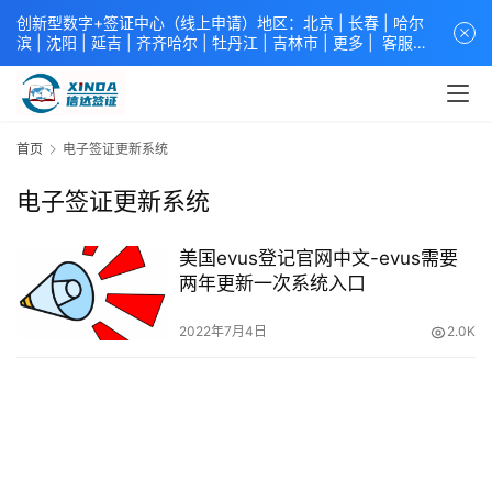
创新型数字+签证中心（线上申请）地区：北京 |
长春
|
哈尔
滨
|
沈阳
|
延吉
| 齐齐哈尔 |
牡丹江
|
吉林市
| 更多 |
客服中
心
中青旅信达联合签证中心
咨询电话：
4008618808
。
专业留
学签证 商务签证 探亲签证 旅游签证 涉外公证 外交部认证 单
（双认证），海牙认证。微信一对一咨询：xindavisa或
xindavisa01 免责声明：本站非政府网站，不隶属于大使馆！
首页
电子签证更新系统
提供服务机构：
信达出入境服务有限公司
/
中青国际旅行社有限
公司
.专业：留学签证 商务签证 探亲签证 旅游签证 涉外公证 外
电子签证更新系统
交部认证 单（双认证），海牙认证。
美国evus登记官网中文-evus需要
两年更新一次系统入口
2022年7月4日
2.0K