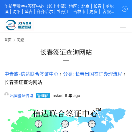
创新型数字+签证中心（线上申请）地区：北京 |
长春
|
哈尔
滨
|
沈阳
|
延吉
| 齐齐哈尔 |
牡丹江
|
吉林市
| 更多 |
客服中
心
中青旅信达联合签证中心
咨询电话：
4008618808
。
专业留
学签证 商务签证 探亲签证 旅游签证 涉外公证 外交部认证 单
（双认证），海牙认证。微信一对一咨询：xindavisa或
xindavisa01 免责声明：本站非政府网站，不隶属于大使馆！
首页
问题
提供服务机构：
信达出入境服务有限公司
/
中青国际旅行社有限
公司
.专业：留学签证 商务签证 探亲签证 旅游签证 涉外公证 外
长春签证查询网站
交部认证 单（双认证），海牙认证。
中青旅-信达联合签证中心
›
分类: 长春出国签证办理流程
›
长春签证查询网站
出国签证咨询
管理员
asked 6 年 ago