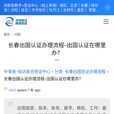
创新型数字+签证中心（线上申请）地区：北京 |
长春
|
哈尔
滨
|
沈阳
|
延吉
| 齐齐哈尔 |
牡丹江
|
吉林市
| 更多 |
客服中
心
中青旅信达联合签证中心
咨询电话：
4008618808
。
专业留
学签证 商务签证 探亲签证 旅游签证 涉外公证 外交部认证 单
（双认证），海牙认证。微信一对一咨询：xindavisa或
xindavisa01 免责声明：本站非政府网站，不隶属于大使馆！
首页
问题
提供服务机构：
信达出入境服务有限公司
/
中青国际旅行社有限
公司
.专业：留学签证 商务签证 探亲签证 旅游签证 涉外公证 外
长春出国认证办理流程-出国认证在哪里
交部认证 单（双认证），海牙认证。
办？
中青旅-信达联合签证中心
›
分类: 长春出国签证办理流程
›
长春出国认证办理流程-出国认证在哪里办？
GAO
asked 7 年 ago
出国旅游、探亲、商务、留学、移民、工作：委