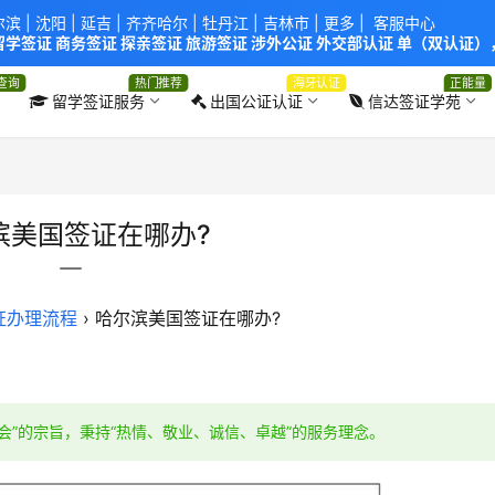
尔滨
|
沈阳
|
延吉
| 齐齐哈尔 |
牡丹江
|
吉林市
| 更多 |
客服中心
学签证 商务签证 探亲签证 旅游签证 涉外公证 外交部认证 单（双认证），
使馆！提供服务机构：
信达出入境服务有限公司
/
中青国际旅行社有限公司
.
查询
热门推荐
海牙认证
正能量
留学签证服务
出国公证认证
信达签证学苑
滨美国签证在哪办?
证办理流程
›
哈尔滨美国签证在哪办?
会”的宗旨，秉持“热情、敬业、诚信、卓越”的服务理念。