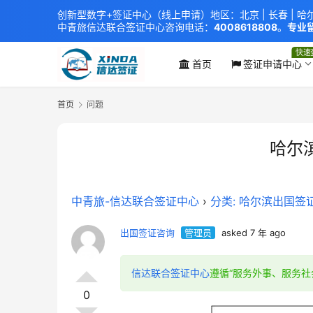
创新型数字+签证中心（线上申请）地区：北京 |
长春
|
哈
中青旅信达联合签证中心
咨询电话：
4008618808
。
专业留
xindavisa01 免责声明：本站非政府网站，不隶属于大
外交部认证 单（双认证），海牙认证。
快速
首页
签证申请中心
首页
问题
哈尔
中青旅-信达联合签证中心
›
分类: 哈尔滨出国签
出国签证咨询
管理员
asked 7 年 ago
信达联合签证中心
遵循“服务外事、服务社
0