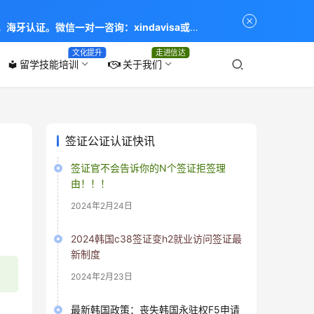
海牙认证。微信一对一咨询：xindavisa或
专业：留学签证 商务签证 探亲签证 旅游签证 涉外公证
文化提升
走进信达
留学技能培训
关于我们
local_library
签证公证认证快讯
签证官不会告诉你的N个签证拒签理
由！！！
2024年2月24日
2024韩国c38签证变h2就业访问签证最
新制度
2024年2月23日
最新韩国政策：丧失韩国永驻权F5申请