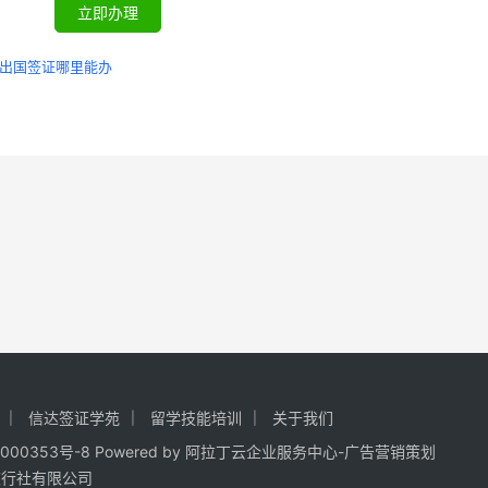
立即办理
出国签证哪里能办
信达签证学苑
留学技能培训
关于我们
000353号-8
Powered by
阿拉丁云企业服务中心-广告营销策划
旅行社有限公司