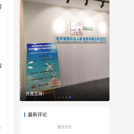
网
留
优雅至臻！
最新评论
暂无评论
余