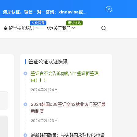
海牙认证。微信一对一咨询：xindavisa或
专业：留学签证 商务签证 探亲签证 旅游签证 涉外公证
文化提升
走进信达
留学技能培训
关于我们
local_library
签证公证认证快讯
签证官不会告诉你的N个签证拒签理
由！！！
2024年2月24日
2024韩国c38签证变h2就业访问签证最
新制度
2024年2月23日
最新韩国政策：丧失韩国永驻权F5申请