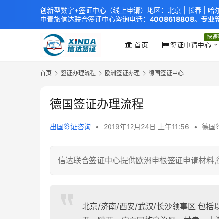
创新型数字+签证中心（线上申请）地区：北京 |
长春
|
哈
中青旅信达联合签证中心
咨询电话：
4008618808
。
专业留
xindavisa01 免责声明：本站非政府网站，不隶属于大
外交部认证 单（双认证），海牙认证。
快速
首页
签证申请中心
首页
签证办理流程
欧洲签证办理
德国签证中心
德国签证办理流程
出国签证咨询
•
2019年12月24日 上午11:56
•
德国
信达联合签证中心提供欧洲申根签证申请材料,
北京/济南/西安/武汉/长沙领事区 