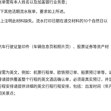
账单需有本人姓名以及加盖银行业务章；
名下其他活期流水账单，要求如上所述。
上注明此材料缺失。流水打印日期在递交材料的10个自然日以
汽车行驶证复印件（车辆信息页和照片页）、股票证券等资产材
容需为英文，例如：机票行程单、欧铁预订单、船票预订单等，
排请提供覆盖整个行程的英文酒店确认单，必须是真实预订，并
行程安排请提供详细的英文行程行程安排，包括：出发时间（年
相关景点；