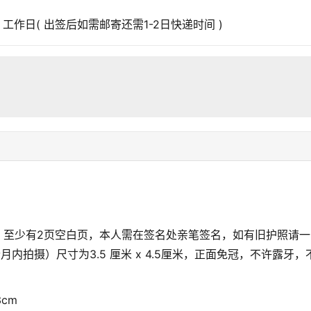
10 工作日( 出签后如需邮寄还需1-2日快递时间 )
上，至少有2页空白页，本人需在签名处亲笔签名，如有旧护照请一
拍摄）尺寸为3.5 厘米 x 4.5厘米，正面免冠，不许露牙，
cm