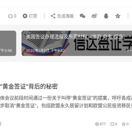
0
打赏
生成海报
美国签证办理流程及所需材料（旅游 商务 探亲）
下午3:56
2020年1月3日 下午9:42
下
“黄金签证”背后的秘密
体会议前段时间通过一份关于叫停“黄金签证”的提案，呼吁各成
步取消“黄金签证”，包括欧盟永久居留计划和欧盟公民投资移民
预见，备受中国投资者推崇的“黄金签证”的“含金量”及前景均存
。 简单地说，“黄金签证”就是外籍人士快速获得欧洲身份的一
日
877
0
0
资者通过买房、买国债或者投资企业等投资方式，就可以申请获