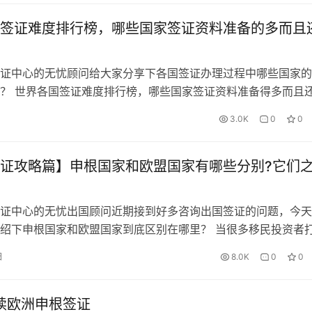
签证难度排行榜，哪些国家签证资料准备的多而且
证中心的无忧顾问给大家分享下各国签证办理过程中哪些国家的
？ 世界各国签证难度排行榜，哪些国家签证资料准备得多而且
相对有难度的，比如在亚洲有新加坡（如果单身女性，相对比较
3.0K
0
0
资料的时候会提供工作单位证明以及存款证明等） 在欧洲国家
申根国家，办理过程中除了基本资料以外，会要求提供名下的车
当然如…
证攻略篇】申根国家和欧盟国家有哪些分别?它们
证中心的无忧出国顾问近期接到好多咨询出国签证的问题，今天
绍下申根国家和欧盟国家到底区别在哪里？ 当很多移民投资者
民时，常常发现很多移民项目宣传里有“自由通行欧盟国家、自
日
8.0K
0
0
、畅通欧盟申根”等描述，很多投资者也比较关注这个问题，毕
资者选择移民的一个重要原因。大部分的投资者对欧盟相对还比
具体…
解读欧洲申根签证