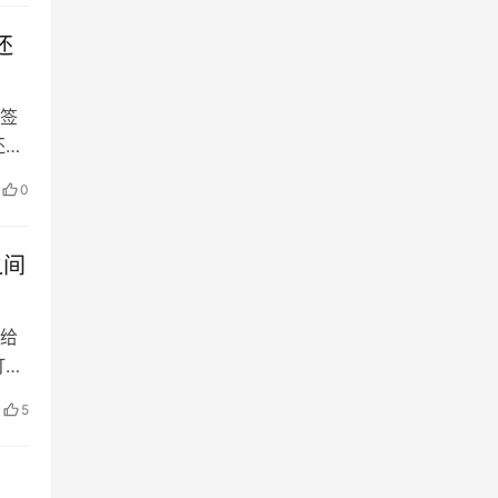
还
签
还繁
严
0
中主
房
之间
给
打算
由通
5
竟通
较