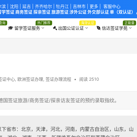
尔滨
|
沈阳
|
延吉
| 齐齐哈尔 |
牡丹江
|
吉林市
| 更多 |
客服中心
学签证 商务签证 探亲签证 旅游签证 涉外公证 外交部认证 单（双认证），
使馆！提供服务机构：
信达出入境服务有限公司
/
中青国际旅行社有限公司
.
查询
热门推荐
海牙认证
正能量
留学签证服务
出国公证认证
信达签证学苑
签证中心
,
欧洲签证办理
,
签证办理流程
•
阅读 2510
德国签证旅游/商务签证/探亲访友签证的预约录取指纹。
包括以下省市：北京，天津，河北，河南，内蒙古自治区，山东，山