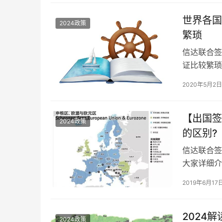
欧洲一…
世界各国
2024政策
繁琐
信达联合签
证比较繁琐
琐？ 签证
2020年5月2日
格，在递交
要是英国和
产等证明，
【出国签
2024政策
的区别?
信达联合签
大家详细介
办理欧洲移
2019年6月17
行申根国家
行身份是投
熟悉，但是
2024
2024政策