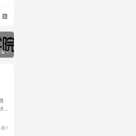
一篇
员
计
在较
种便
1
得