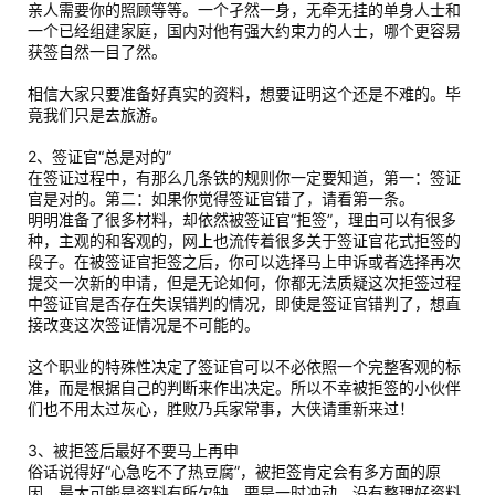
亲人需要你的照顾等等。一个孑然一身，无牵无挂的单身人士和
一个已经组建家庭，国内对他有强大约束力的人士，哪个更容易
获签自然一目了然。
相信大家只要准备好真实的资料，想要证明这个还是不难的。毕
竟我们只是去旅游。
2、签证官“总是对的”
在签证过程中，有那么几条铁的规则你一定要知道，第一：签证
官是对的。第二：如果你觉得签证官错了，请看第一条。
明明准备了很多材料，却依然被签证官“拒签”，理由可以有很多
种，主观的和客观的，网上也流传着很多关于签证官花式拒签的
段子。在被签证官拒签之后，你可以选择马上申诉或者选择再次
提交一次新的申请，但是无论如何，你都无法质疑这次拒签过程
中签证官是否存在失误错判的情况，即使是签证官错判了，想直
接改变这次签证情况是不可能的。
这个职业的特殊性决定了签证官可以不必依照一个完整客观的标
准，而是根据自己的判断来作出决定。所以不幸被拒签的小伙伴
们也不用太过灰心，胜败乃兵家常事，大侠请重新来过！
3、被拒签后最好不要马上再申
俗话说得好“心急吃不了热豆腐”，被拒签肯定会有多方面的原
因，最大可能是资料有所欠缺，要是一时冲动，没有整理好资料