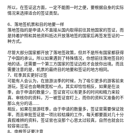
所以，在签证这方面，一定不能图一时之便，要根据自身的实际
情况来选择适合的签证类型。
6、落地签机票和目的地要一样
落地签指的是申请人不直接从国内取得前往其他国家的签证，而
是持着护照和其他资料抵达开放落地签的国家后再签发签证的一
种方式。
尽管大部分国家都开放了落地签政策，但并不是所有国家都获得
了中国的承认。所以如果遇到了特殊情况，你想前往落地签目的
地的话，还需要一个第三方国家的签证边检才会放你出境。而且
需要注意的是，机票的最终目的地要和签证的地方相同。
7、旺季其实更好过签
可能有人会认为，在旅游淡季的时候，为了吸引更多的游客前来
游玩，签证也会略微宽松一点。其实却恰恰相反，如果是在淡
季，由于申请的数量少，签证官可以有更多的时间和精力来较
真、审核你的资料，万一被签证官盯上，而你的资料又准备的不
那么充分的话……
相反，如果在旅游旺季，由于申请的数量多，签证官需要保证效
率，而且审批签证是一项比较枯燥的工作，每天都要面对几十分
真假难辨的资料，签证官也没那个心思太过较真，自然也就会比
较容易过签。
8、申根签证要注意