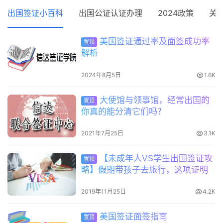
出国签证小百科
出国公证认证办理
2024政策
关
美国签证通过率及面签成功率
置顶
解析
2024年8月5日
1.6K
大使馆与领事馆，经常出国的
置顶
你真的能分清它们吗？
2021年7月25日
3.1K
【未成年人VS学生出国签证攻
置顶
略】假期带孩子去旅行，这项证明
很重要！
2019年11月25日
4.2K
美国签证面签指南
置顶