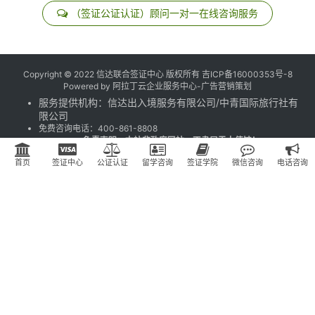
（签证公证认证）顾问一对一在线咨询服务
Copyright © 2022 信达联合签证中心 版权所有
吉ICP备16000353号-8
Powered by
阿拉丁云企业服务中心-广告营销策划
服务提供机构：
信达出入境服务有限公司
/
中青国际旅行社有
限公司
免费咨询电话：
400-861-8808
免责声明：本站非政府网站，不隶属于大使馆！
领区划分：✅沈阳✅北京✅上海✅广州
首页
签证中心
公证认证
留学咨询
签证学院
微信咨询
电话咨询
公司优势：旅游签证，留学签证，商务签证，探亲访友签证，
涉外公证使馆认证
总公司地址：吉林省长春市朝阳区延安大街盛世国际A座6层6015室
声明：
www.517ctrip.com
网站是经工商注册、工信部备案的专业因私
出入境签证服务网站，本网站致力于协助个人或者企业获得他们得旅行
许可或短时间的入境停留。
网站数据概况 -
最近活跃访客
2
今日访问人数
53
今日访问量
181
昨日访问人数
74
昨日访问量
247
本月访问量
3,065
总访问量
103,759