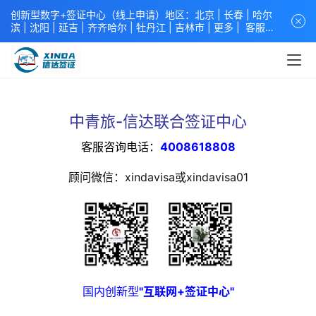
创新型数字+签证中心（线上申请）地区：北京 |
长春
|
哈尔
滨
|
沈阳
|
延吉
| 齐齐哈尔 |
牡丹江
|
吉林市
| 更多 |
客服中
心
中青旅信达联合签证中心
咨询电话：
4008618808
。
专业留
学签证 商务签证 探亲签证 旅游签证 涉外公证 外交部认证 单
（双认证），海牙认证。微信一对一咨询：xindavisa或
xindavisa01 免责声明：本站非政府网站，不隶属于大使馆！
提供服务机构：
信达出入境服务有限公司
/
中青国际旅行社有限
公司
.专业：留学签证 商务签证 探亲签证 旅游签证 涉外公证 外
中青旅-信达联合签证中心
交部认证 单（双认证），海牙认证。
客服咨询电话：
4008618808
顾问微信：xindavisa或xindavisa01
国内创新型
"互联网+签证中心"