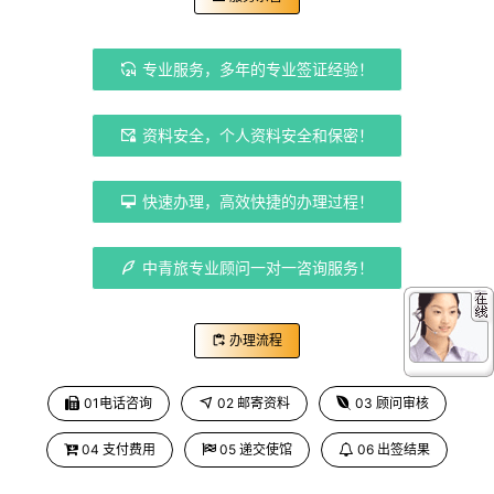
专业服务，多年的专业签证经验！
资料安全，个人资料安全和保密！
快速办理，高效快捷的办理过程！
中青旅专业顾问一对一咨询服务！
办理流程
content_paste_go
01电话咨询
02 邮寄资料
03 顾问审核
04 支付费用
05 递交使馆
06 出签结果