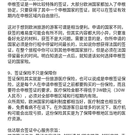
申根签证是一种比较特殊的签证，大部分欧洲国家都加入了申根
协定，只要获得了其中一个申根国家的签证，就可以在签证有效
期内在申根区域内自由旅行。
这对于想到欧洲旅游的游客可谓是相当便利。申请的国家不同，
获签的难易度可能会有所不同，但其实内容都大同小异，只要准
备好充足的材料，获签不是大问题。需要注意的是，你所申请的
国家必须是你行程中停留时间最长的，比如说你想获得法国的签
证，在整个旅程中你可以到其他申根国家旅行，但是必须在法国
停留最长的时间。明白知道这一点后，就知道该如何选择申根签
证的国家啦。
9、签证保险不只是保障你
签证保险其实就是一份旅游医疗保险，也可以说成是申根签证保
险，这是每个人在申请申根签证之前都要购买的一份保险，而且
要符合申根签证的要求，医疗保险金额不得低于3W欧元（30W
人民币），必须对全部申根区域和行程期内有效。
众所周知，欧洲国家的福利制度都相当好，医疗制度也相当完
善，免费看病不在话下。在外国游客日益增多的状况下，医疗机
构可能会出现亏损，这份保险其实是为了保障申根地区当地的医
疗资源。
信达联合签证中心服务宗旨：