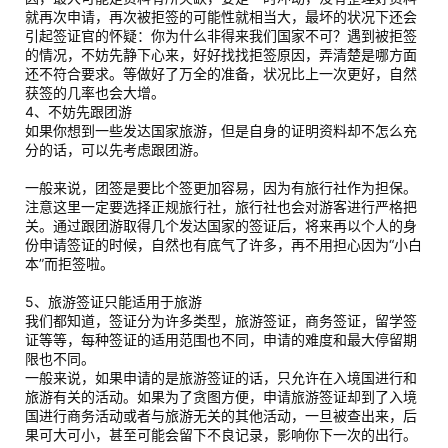
就再次申请，再次被拒签的可能性就相当大，最坏的状况下还会
引起签证官的怀疑：你为什么非得来我们国家不可？遇到被拒签
的情况，不妨先静下心来，好好找找拒签原因，弄清楚是哪方面
还不符合要求。等做好了万全的准备，状况比上一次更好，自然
获签的几率也会大增。
4、不妨先跟团游
如果你想到一些发达国家旅游，但是自身的证明资料却不怎么充
分的话，可以先考虑跟团游。
一般来说，团签是要比个签更加容易，因为有旅行社作为担保。
注意这里一定要选择正规旅行社，旅行社也会对游客进行严格把
关。通过跟团游取得几个发达国家的签证后，将来再以个人的身
份申请签证的时候，自然也有底气了许多，再不用担心因为“小白
本”而拒签啦。
5、旅游签证只能适用于旅游
我们都知道，签证分为许多类型，旅游签证，商务签证，留学签
证等等，每种签证的适用范围也不同，申请的难度和最大停留期
限也不同。
一般来说，如果申请的是旅游签证的话，只允许在入境国进行和
旅游有关的活动。如果为了贪图方便，申请旅游签证却到了入境
国进行商务活动或者与旅游无关的其他活动，一旦被查出来，后
果可大可小，甚至可能会留下不良记录，影响你下一次的出行。