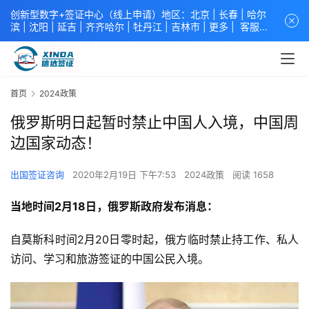
创新型数字+签证中心（线上申请）地区：北京 |
长春
|
哈尔
滨
|
沈阳
|
延吉
| 齐齐哈尔 |
牡丹江
|
吉林市
| 更多 |
客服中
心
中青旅信达联合签证中心
咨询电话：
4008618808
。
专业留
学签证 商务签证 探亲签证 旅游签证 涉外公证 外交部认证 单
（双认证），海牙认证。微信一对一咨询：xindavisa或
xindavisa01 免责声明：本站非政府网站，不隶属于大使馆！
首页
2024政策
提供服务机构：
信达出入境服务有限公司
/
中青国际旅行社有限
公司
.专业：留学签证 商务签证 探亲签证 旅游签证 涉外公证 外
俄罗斯明日起暂时禁止中国人入境，中国周
交部认证 单（双认证），海牙认证。
边国家动态！
出国签证咨询
2020年2月19日 下午7:53
2024政策
阅读 1658
当地时间2月18日，俄罗斯政府发布消息：
自莫斯科时间2月20日零时起，俄方临时禁止持工作、私人
访问、学习和旅游签证的中国公民入境。