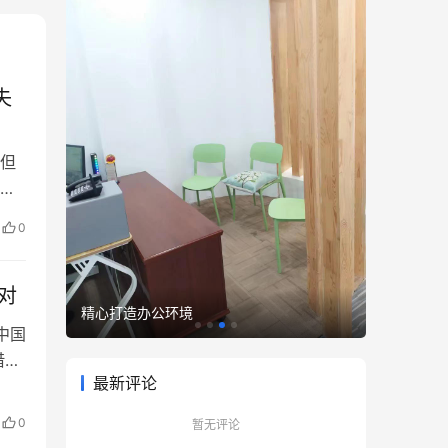
失
但
就
自
0
攻
不
对
精心打造办公环境
优雅至臻
中国
借
最新评论
量
方一
0
暂无评论
馆遭