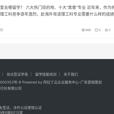
爱去哪留学？ 六大热门目的地、十大“真香”专业 近年来，作为
理工科竞争逐年激烈，赴海外攻读理工科专业需要什么样的成绩
比较好？就业前景如何？启德教育日前发布了《中国学生理工科
以下简称报告)，为准备出国留学读理工科的学生提供数据趋势与
7日
666
0
0
 美、澳、英为主要目的地 报告显示，自2018年以来，
信达签证学苑
留学技能培训
关于我们
000353号-8
Powered by
阿拉丁云企业服务中心-广告营销策划
旅行社有限公司
友签证，涉外公证使馆认证
6层6015室