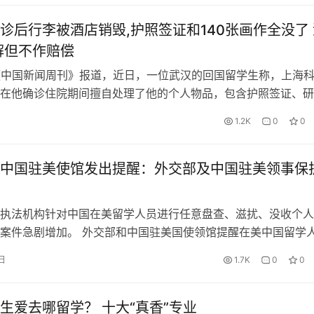
诊后行李被酒店销毁,护照签证和140张画作全没了 
解但不作赔偿
《中国新闻周刊》报道，近日，一位武汉的回国留学生称，上海
在他确诊住院期间擅自处理了他的个人物品，包含护照签证、研
和存有一年插画创作的iPad等。 该留学生称3月23日出现
1.2K
0
0
院筛查前工作人员说只要拿手机，其他酒店会保管。4月3日身
店取行李，却被告知行李被销毁。4月23日酒店方告知不对物品
中国驻美使馆发出提醒：外交部及中国驻美领事保
执法机构针对中国在美留学人员进行任意盘查、滋扰、没收个人
案件急剧增加。 外交部和中国驻美国使领馆提醒在美中国留学
识，注意防范，妥善应对。如遇紧急情况，请及时联系中国驻美
日
1.7K
0
0
协助。 外交部全球领事保护与服务应急热线（24小时）： 往期
：
生爱去哪留学？ 十大“真香”专业