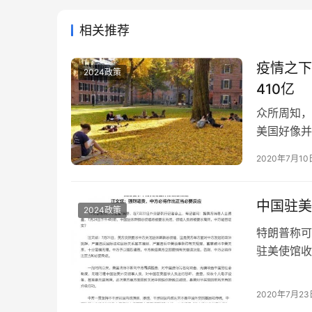
相关推荐
疫情之下
2024政策
410亿
众所周知，
美国好像并
曾表示，美
2020年7月10
己的话语，
读学位的国
离开美国，
中国驻美
2024政策
特朗普称可
驻美使馆收
中青旅信达
口，毫无道
而言，美方
2020年7月23
意孤行，中