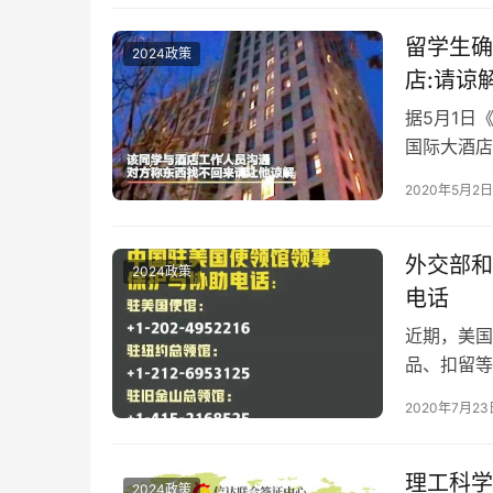
炸弹威胁…
留学生确
2024政策
店:请谅
据5月1日
国际大酒店
生入学证件
2020年5月2日
症状，去医
转后联系酒
行赔偿…
外交部和
2024政策
电话
近期，美国
品、扣留等
提高安全意
2020年7月23
使领馆寻求
际新闻推荐
理工科学
2024政策