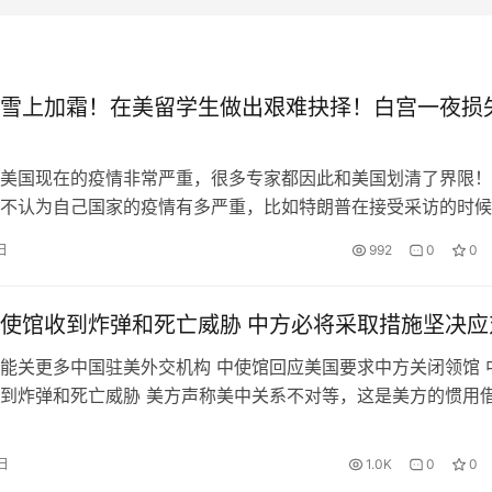
雪上加霜！在美留学生做出艰难抉择！白宫一夜损
美国现在的疫情非常严重，很多专家都因此和美国划清了界限！
不认为自己国家的疫情有多严重，比如特朗普在接受采访的时候
国现在正处于最好的时期，一定会在近期控制住疫情！为了印证
日
992
0
0
特朗普稍后携美国移民局宣布了一项新规！新规规定如果在美国
际留学生，其所在的学校只提供在线教学，那么这些学生将不得
或面临被驱…
使馆收到炸弹和死亡威胁 中方必将采取措施坚决应
客户咨询服务台
能关更多中国驻美外交机构 中使馆回应美国要求中方关闭领馆 
到炸弹和死亡威胁 美方声称美中关系不对等，这是美方的惯用
联合签证中心
理。事实上，单就中美驻对方国家使领馆数量和外交领事人员数
远远多于中方。 我们敦促美方立即撤销有关错误决定。如果美
日
1.0K
0
0
方必将采取措施坚决应对。 以下是网友的评论： 中国驻美使