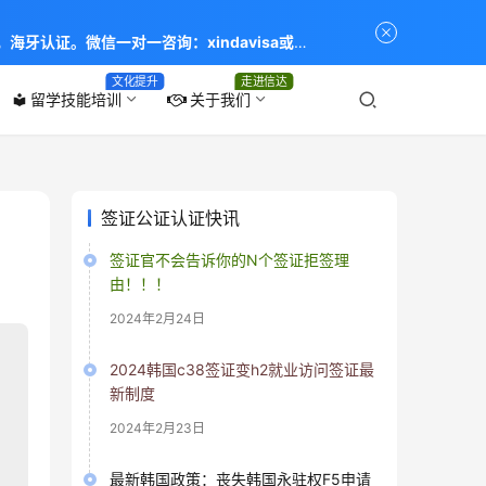
海牙认证。微信一对一咨询：xindavisa或
专业：留学签证 商务签证 探亲签证 旅游签证 涉外公证
文化提升
走进信达
留学技能培训
关于我们
local_library
签证公证认证快讯
签证官不会告诉你的N个签证拒签理
由！！！
2024年2月24日
2024韩国c38签证变h2就业访问签证最
新制度
2024年2月23日
最新韩国政策：丧失韩国永驻权F5申请