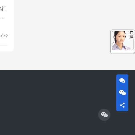
热门
？
留
申
0
理工