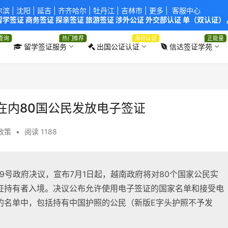
尔滨
|
沈阳
|
延吉
| 齐齐哈尔 |
牡丹江
|
吉林市
| 更多 |
客服中心
学签证 商务签证 探亲签证 旅游签证 涉外公证 外交部认证 单（双认证），
使馆！提供服务机构：
信达出入境服务有限公司
/
中青国际旅行社有限公司
.
查询
热门推荐
海牙认证
正能量
留学签证服务
出国公证认证
信达签证学苑
在内80国公民发放电子签证
4政策
•
阅读 1188
79号政府决议，宣布7月1日起，越南政府将对80个国家公民实
证持有者入境。决议公布允许使用电子签证的国家名单和接受电
的名单中，包括持有中国护照的公民（新版E字头护照不予发