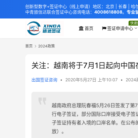
创新型数字+签证中心（线上申请）地区：北京 |
长春
|
哈
中青旅信达联合签证中心
咨询电话：
4008618808
。
专业留
xindavisa01 免责声明：本站非政府网站，不隶属于大
外交部认证 单（双认证），海牙认证。
快速
首页
签证申请中心
首页
2024政策
关注：越南将于7月1日起向中国
出国签证咨询
•
2020年5月27日 上午10:07
•
202
越南政府总理阮春福5月26日签发了第
行电子签证，部分国际口岸接受电子签
子签证持有者入境的口岸名单。在公布
放）。