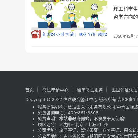
理工科学生
留学方向的
去哪里留学
学报告》(
2020年12月1
请建议。
科…
首页
签证申请中心
留学签证服务
出国公证认证
Copyright © 2022 信达联合签证中心 版权所有
吉ICP备16
服务提供机构：
信达出入境服务有限公司
/
中青国际
免费咨询电话：
400-861-8808
免责声明：本站非政府网站，不隶属于大使馆！
领区划分：✅沈阳✅北京✅上海✅广州
公司优势：旅游签证，留学签证，商务签证，探亲访
总公司地址：吉林省长春市朝阳区延安大街盛世国际A座