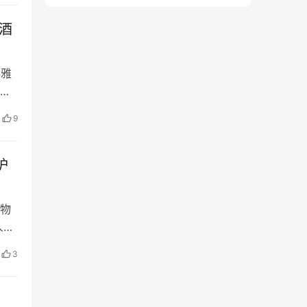
酒
科雅
究
发烧
9
体好
进
护
物
人员
国
3
国