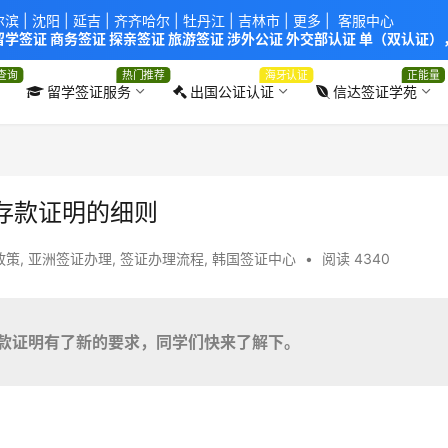
尔滨
|
沈阳
|
延吉
| 齐齐哈尔 |
牡丹江
|
吉林市
| 更多 |
客服中心
学签证 商务签证 探亲签证 旅游签证 涉外公证 外交部认证 单（双认证），
使馆！提供服务机构：
信达出入境服务有限公司
/
中青国际旅行社有限公司
.
查询
热门推荐
海牙认证
正能量
留学签证服务
出国公证认证
信达签证学苑
存款证明的细则
政策
,
亚洲签证办理
,
签证办理流程
,
韩国签证中心
•
阅读 4340
存款证明有了新的要求，同学们快来了解下。