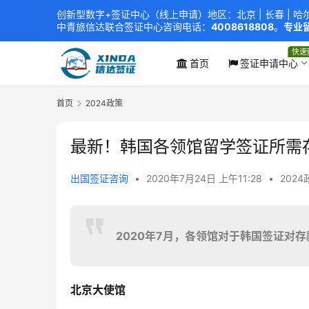
创新型数字+签证中心（线上申请）地区：北京 |
长春
|
哈
中青旅信达联合签证中心
咨询电话：
4008618808
。
专业留
xindavisa01 免责声明：本站非政府网站，不隶属于大
外交部认证 单（双认证），海牙认证。
快速
首页
签证申请中心
首页
2024政策
最新！韩国各领馆留学签证所需
出国签证咨询
•
2020年7月24日 上午11:28
•
2024
2020年7月，各领馆对于韩国签证对
北京大使馆