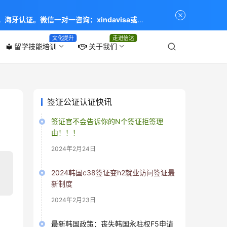
海牙认证。微信一对一咨询：xindavisa或
专业：留学签证 商务签证 探亲签证 旅游签证 涉外公证
文化提升
走进信达
留学技能培训
关于我们
local_library
签证公证认证快讯
签证官不会告诉你的N个签证拒签理
由！！！
2024年2月24日
2024韩国c38签证变h2就业访问签证最
新制度
2024年2月23日
最新韩国政策：丧失韩国永驻权F5申请