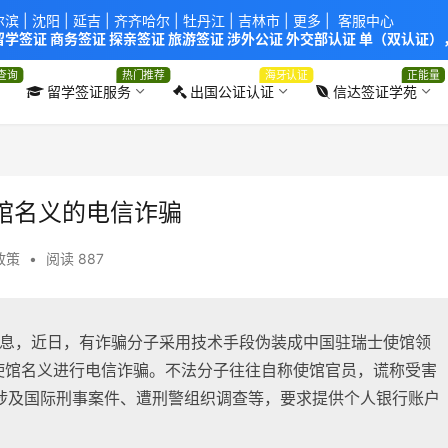
尔滨
|
沈阳
|
延吉
| 齐齐哈尔 |
牡丹江
|
吉林市
| 更多 |
客服中心
学签证 商务签证 探亲签证 旅游签证 涉外公证 外交部认证 单（双认证），
使馆！提供服务机构：
信达出入境服务有限公司
/
中青国际旅行社有限公司
.
查询
热门推荐
海牙认证
正能量
留学签证服务
出国公证认证
信达签证学苑
馆名义的电信诈骗
政策
•
阅读 887
站消息，近日，有诈骗分子采用技术手段伪装成中国驻瑞士使馆领
39)以使馆名义进行电信诈骗。不法分子往往自称使馆官员，谎称受害
涉及国际刑事案件、遭刑警组织调查等，要求提供个人银行账户