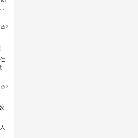
一
将签
2
啊
住
就
你
家地
2
年前
数
人
有