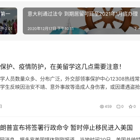
全第一
意大利通过法令 到期居留可延至2021年1月底办理
午3:01
2020年12月17日 下午10:11
下
保护、疫情防护，在美留学这几点需要注意！
学人员数量众多、分布广泛，外交部领事保护中心12308热线常
学生反映因治安不靖、意外事故等造成人身伤害，或因遭遇盗抢
遭受财产损失。针对这些安全问题，中国驻纽约总领馆的工作人
享一些预防应对之道。 中国驻纽约总领馆领侨处领事 殷民俊 海
日
459
0
0
第一。维护留学生的安全和合法权益，是中国驻外使领馆工作人
际…
朗普宣布将签署行政命令 暂时停止移民进入美国
网消息，据多家美国媒体刚刚报道，当地时间20日，美国总统