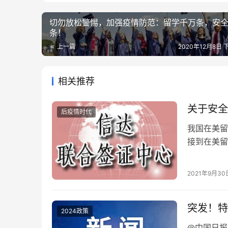
切勿放松警惕，加强疫情防范：留学千万条，安
条！
上一篇
2020年12月8日 下
相关推荐
关于安全
后疫情时代
我国在美留
接到在美留
电信诈骗，
将和大家分
2021年9月30
留学，安全
的职责。实
突发！特
2024政策
@中国日报