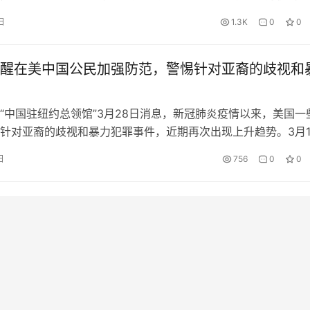
至北京时间4月19日7时左右，全球新冠肺炎确诊病例超231万例
日
1.3K
0
0
59例，累计死亡近16万例，共计159510例。 新冠疫情仍在全球持
前，纽约州州长科莫表示纽约州新增就医人数首次下降，这或许
醒在美中国公民加强防范，警惕针对亚裔的歧视和
“中国驻纽约总领馆”3月28日消息，新冠肺炎疫情以来，美国一
针对亚裔的歧视和暴力犯罪事件，近期再次出现上升趋势。3月1
大市内及周边地区接连发生三起枪击事件，致死8人，其中6人
日
756
0
0
括1名华人、1名中国公民。3月20日，美国多地举行了主题为“
的游行和集会，以此抗议亚特兰大枪击案和针对亚裔的恶性事件