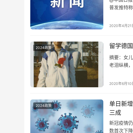
普发推特称
项行政命令
署行政命令
2020年4月21
留学德国
2024政策
摘要：女儿
老泪纵横，
行，要不然
究竟在哪里
2020年6月10
村70多岁
尚未从辽宁
单日新增
2024政策
三成
新冠疫情仍
数首次下降