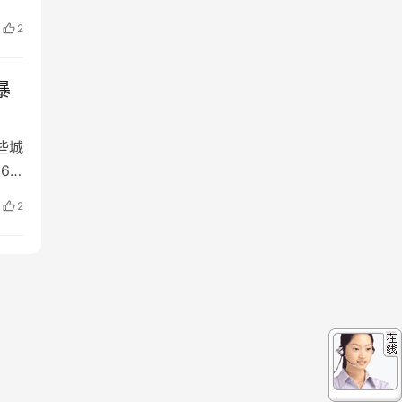
，共
2
续
…
暴
些城
6
是亚
2
停止
。据