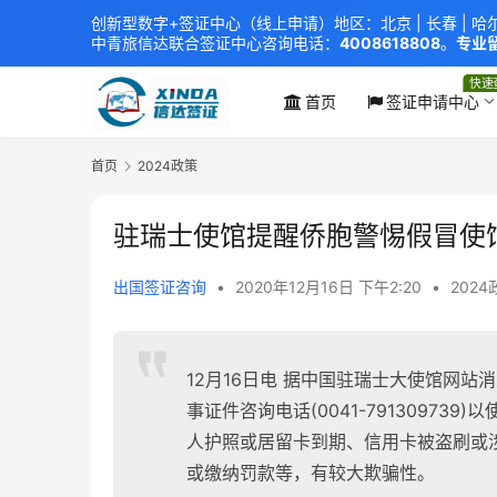
创新型数字+签证中心（线上申请）地区：北京 |
长春
|
哈
中青旅信达联合签证中心
咨询电话：
4008618808
。
专业留
xindavisa01 免责声明：本站非政府网站，不隶属于大
外交部认证 单（双认证），海牙认证。
快速
首页
签证申请中心
首页
2024政策
驻瑞士使馆提醒侨胞警惕假冒使
出国签证咨询
•
2020年12月16日 下午2:20
•
2024
12月16日电 据中国驻瑞士大使馆网
事证件咨询电话(0041-7913097
人护照或居留卡到期、信用卡被盗刷或
或缴纳罚款等，有较大欺骗性。