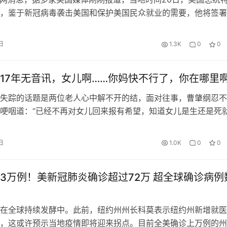
，鉴于新冠病毒袭击美国和保护美国民众就业的需要，他将签署
暂时叫停移民入美。 原标题：快讯！为防止疫情扩散，特朗普
暂时叫停移民入美 热点推荐：
日
1.3K
0
0
17年无音讯，女儿啊……你妈快不行了，你在哪里
失踪的话题是两位老人心中解不开的结，面对往事，曹肇纲忍不
哽咽道：“已经不再对女儿回来报有希望，知道女儿是生还是死
都闭不上眼。” “女儿啊，女儿啊，女儿啊……你妈妈快不行了，
呢？我们有生之年就想知道你还活着吗？”旅顺口区长城街道曹
日
1.0K
0
0
的村民曹肇纲、刘玉红夫妇每天叨念最多的一句话，因为女儿17
…
3万例！美新冠肺炎确诊超过72万 超全球确诊病例
在全球持续发酵中。此前，纽约州州长科莫表示纽约州新增就医
，这或许预示当地疫情即将迎来拐点。目前全美确诊上万例的州