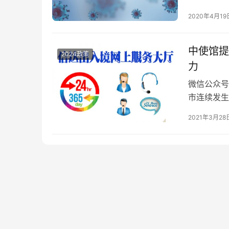
16个。截
2020年4月19
计23177
发酵中。此
中使馆提
2024政策
力
微信公众号
市连续发生
日，亚特兰
2021年3月28
裔女性，包
仇恨亚裔”
了…