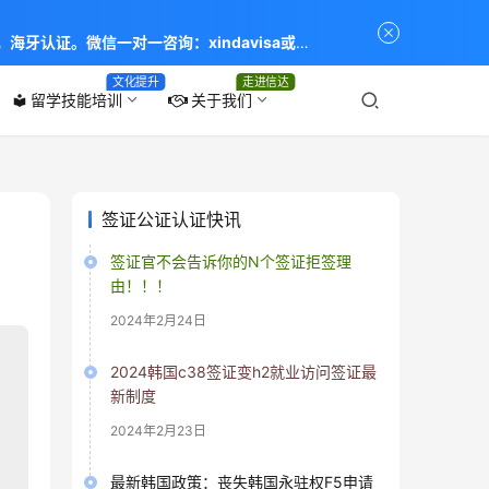
海牙认证。微信一对一咨询：xindavisa或
专业：留学签证 商务签证 探亲签证 旅游签证 涉外公证
文化提升
走进信达
留学技能培训
关于我们
local_library
签证公证认证快讯
签证官不会告诉你的N个签证拒签理
由！！！
2024年2月24日
2024韩国c38签证变h2就业访问签证最
新制度
2024年2月23日
最新韩国政策：丧失韩国永驻权F5申请