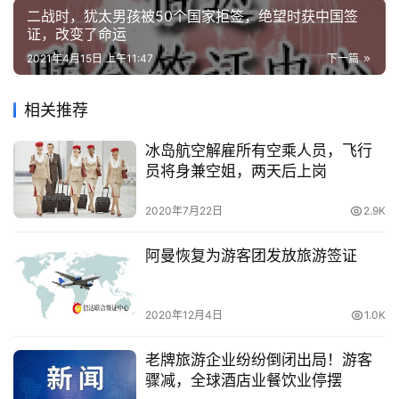
二战时，犹太男孩被50个国家拒签，绝望时获中国签
证，改变了命运
2021年4月15日 上午11:47
下一篇
相关推荐
冰岛航空解雇所有空乘人员，飞行
员将身兼空姐，两天后上岗
2020年7月22日
2.9K
阿曼恢复为游客团发放旅游签证
2020年12月4日
1.0K
老牌旅游企业纷纷倒闭出局！游客
骤减，全球酒店业餐饮业停摆