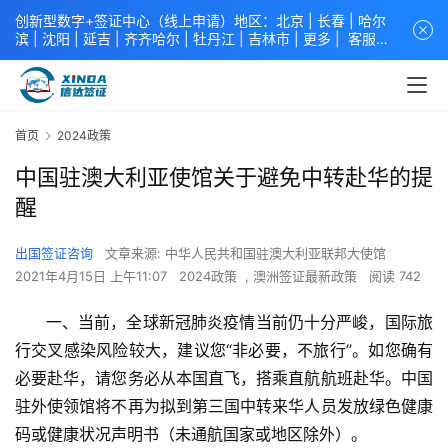
创新型数字+签证中心（线上申请）地区：北京 |
长春
|
哈尔
滨
|
沈阳
|
延吉
| 齐齐哈尔 |
牡丹江
|
吉林市
| 更多 |
客服中
心
中青旅信达联合签证中心
咨询电话：
4008618808
。
专业留
学签证 商务签证 探亲签证 旅游签证 涉外公证 外交部认证 单
（双认证），海牙认证。微信一对一咨询：xindavisa或
xindavisa01 免责声明：本站非政府网站，不隶属于大使馆！
首页
2024政策
提供服务机构：
信达出入境服务有限公司
/
中青国际旅行社有限
公司
.专业：留学签证 商务签证 探亲签证 旅游签证 涉外公证 外
中国驻澳大利亚使馆关于避免中转赴华的提
交部认证 单（双认证），海牙认证。
醒
出国签证咨询
文章来源: 中华人民共和国驻澳大利亚联邦大使馆
2021年4月15日 上午11:07
2024政策
,
澳洲签证最新政策
阅读 742
      一、当前，全球新冠肺炎疫情当前仍十分严峻，国际旅
行交叉感染风险较大，建议您“非必要，不旅行”。如您确有
必要赴华，请您务必从本国直飞，搭乘直航航班赴华。中国
驻外使领馆将不再为拟到第三国中转来华人员发放绿色健康
码或健康状况声明书（未通航国家或地区除外）。