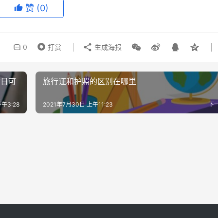
赞
(0)
0
打赏
生成海报
指日可
旅行证和护照的区别在哪里
午3:28
2021年7月30日 上午11:23
下