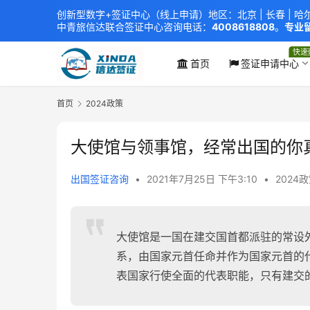
创新型数字+签证中心（线上申请）地区：北京 |
长春
|
哈
中青旅信达联合签证中心
咨询电话：
4008618808
。
专业留
xindavisa01 免责声明：本站非政府网站，不隶属于大
外交部认证 单（双认证），海牙认证。
快速
首页
签证申请中心
首页
2024政策
大使馆与领事馆，经常出国的你
出国签证咨询
•
2021年7月25日 下午3:10
•
2024
大使馆是一国在建交国首都派驻的常设
系，由国家元首任命并作为国家元首的
表国家行使全面的代表职能，只有建交