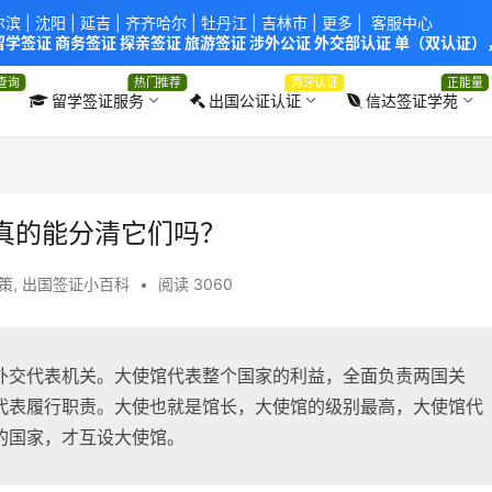
尔滨
|
沈阳
|
延吉
| 齐齐哈尔 |
牡丹江
|
吉林市
| 更多 |
客服中心
学签证 商务签证 探亲签证 旅游签证 涉外公证 外交部认证 单（双认证），
使馆！提供服务机构：
信达出入境服务有限公司
/
中青国际旅行社有限公司
.
查询
热门推荐
海牙认证
正能量
留学签证服务
出国公证认证
信达签证学苑
真的能分清它们吗？
政策
,
出国签证小百科
•
阅读 3060
外交代表机关。大使馆代表整个国家的利益，全面负责两国关
代表履行职责。大使也就是馆长，大使馆的级别最高，大使馆代
的国家，才互设大使馆。