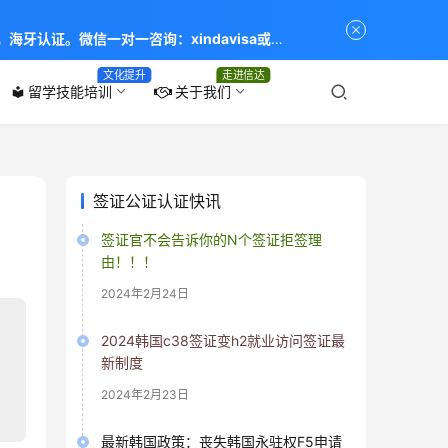
海牙认证。微信一对一咨询：xindavisa或
专业：留学签证 商务签证 探亲签证 旅游签证 涉外公证
文化提升
走进信达
留学技能培训
关于我们
local_library
签证公证认证快讯
签证官不会告诉你的N个签证拒签理
由！！！
2024年2月24日
2024韩国c38签证变h2就业访问签证最
新制度
2024年2月23日
最新韩国政策：丧失韩国永驻权F5申请