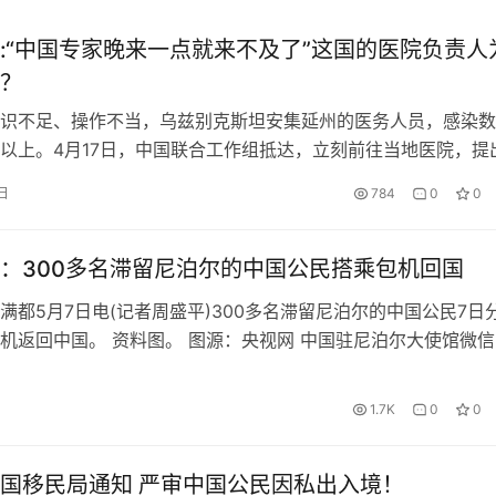
:“中国专家晚来一点就来不及了”这国的医院负责人
？
识不足、操作不当，乌兹别克斯坦安集延州的医务人员，感染数
以上。4月17日，中国联合工作组抵达，立刻前往当地医院，提
医院负责人说：“我们没经验时，你们来了。如果再晚一点，我们
日
784
0
0
”如今，当地疫情已有所缓解。 “等到疫情结束后，诚邀中国专
斯坦” “感谢中国朋友！等疫情结束后，诚邀各位中国专家携家
：300多名滞留尼泊尔的中国公民搭乘包机回国
满都5月7日电(记者周盛平)300多名滞留尼泊尔的中国公民7日
机返回中国。 资料图。 图源：央视网 中国驻尼泊尔大使馆微信
出通知说，大使馆已协调安排车辆，将集中送中国公民前往加德
国际机场。尼泊尔华侨华人协会积极参与了此次中国公民撤离事
1.7K
0
0
长金晓东当天在集合地点告诉新华社记者，共有4辆大巴和多辆
国移民局通知 严审中国公民因私出入境！