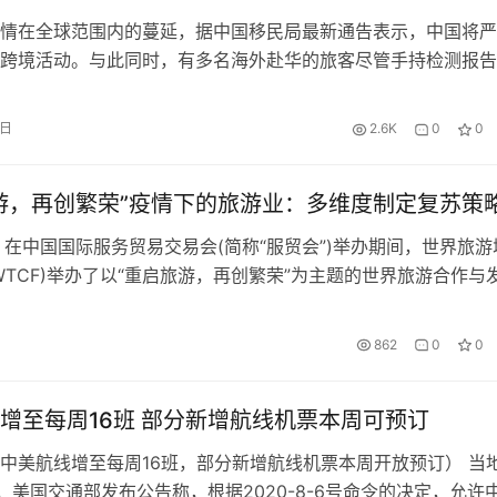
情在全球范围内的蔓延，据中国移民局最新通告表示，中国将严
跨境活动。与此同时，有多名海外赴华的旅客尽管手持检测报告
中国后被确诊新冠。中国驻英使馆明确指出，英国卫生部门
出具的新冠病毒检测阴性报告将不再被用于回国登机证明。 来源
6日
2.6K
0
0
最新！国内将从严审批中国公民出入境证件申请，继续暂停外国
矶出发的国…
游，再创繁荣”疫情下的旅游业：多维度制定复苏策
在中国国际服务贸易交易会(简称“服贸会”)举办期间，世界旅游
WTCF)举办了以“重启旅游，再创繁荣”为主题的世界旅游合作与
次会议上，世界旅游合作与发展大会发布了《新冠疫情下世界旅
发展报告》(以下简称为《报告》)，探讨疫情下旅游业的应对和
862
0
0
践，为全球城市旅游业复苏提供策略分析和趋势研判。 《报告
增至每周16班 部分新增航线机票本周可预订
中美航线增至每周16班，部分新增航线机票本周开放预订） 当
日，美国交通部发布公告称，根据2020-8-6号命令的决定，允许