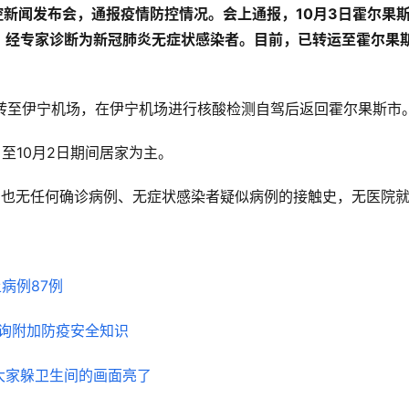
控新闻发布会，通报疫情防控情况。会上通报，10月3日霍尔果
，经专家诊断为新冠肺炎无症状感染者。目前，已转运至霍尔果
场转至伊宁机场，在伊宁机场进行核酸检测自驾后返回霍尔果斯市
日至10月2日期间居家为主。
，也无任何确诊病例、无症状感染者疑似病例的接触史，无医院
病例87例
客户咨询服务台
询附加防疫安全知识
联合签证中心
大家躲卫生间的画面亮了