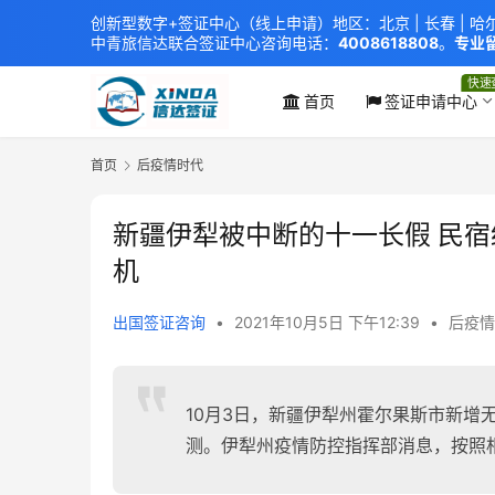
创新型数字+签证中心（线上申请）地区：北京 |
长春
|
哈
中青旅信达联合签证中心
咨询电话：
4008618808
。
专业留
xindavisa01 免责声明：本站非政府网站，不隶属于大
外交部认证 单（双认证），海牙认证。
快速
首页
签证申请中心
首页
后疫情时代
新疆伊犁被中断的十一长假 民
机
出国签证咨询
•
2021年10月5日 下午12:39
•
后疫情
10月3日，新疆伊犁州霍尔果斯市新增
测。伊犁州疫情防控指挥部消息，按照