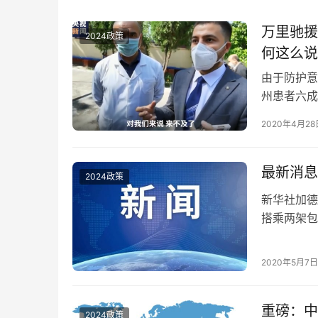
万里驰援
2024政策
何这么说
由于防护意
州患者六成
建意见。 
2020年4月28
来不及了。
来乌兹别克
来，我…
最新消息
2024政策
新华社加德
搭乘两架包
众号此前发
都特里布万
2020年5月7日
宜。协会会
参与运送…
重磅：中
2024政策