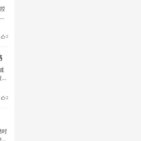
控
，
：中
2
人入
略
城
发展
游
恢
2
》指
地时
中国