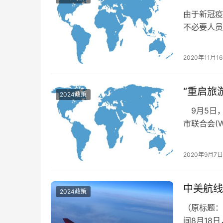
由于新冠疫
不必要人员
但仍在抵达
（NHS）
2020年11月1
国移民局 
境 从洛杉
“重启旅
2024政策
9月5日，
市联合会(
大会。在此
业的恢复与
2020年9月7日
复策略及实
出…
中美航线
2024政策
（原标题：
间8月18