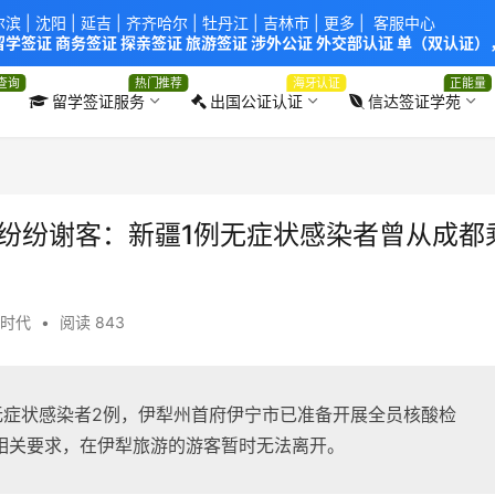
尔滨
|
沈阳
|
延吉
| 齐齐哈尔 |
牡丹江
|
吉林市
| 更多 |
客服中心
学签证 商务签证 探亲签证 旅游签证 涉外公证 外交部认证 单（双认证），
使馆！提供服务机构：
信达出入境服务有限公司
/
中青国际旅行社有限公司
.
查询
热门推荐
海牙认证
正能量
留学签证服务
出国公证认证
信达签证学苑
宿纷纷谢客：新疆1例无症状感染者曾从成都
时代
•
阅读 843
无症状感染者2例，伊犁州首府伊宁市已准备开展全员核酸检
相关要求，在伊犁旅游的游客暂时无法离开。