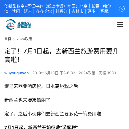
创新型数字+签证中心（线上申请）地区：北京 |
长春
|
哈尔
滨
|
沈阳
|
延吉
| 齐齐哈尔 |
牡丹江
|
吉林市
| 更多 |
客服中
心
中青旅信达联合签证中心
咨询电话：
4008618808
。
专业留
学签证 商务签证 探亲签证 旅游签证 涉外公证 外交部认证 单
（双认证），海牙认证。微信一对一咨询：xindavisa或
xindavisa01 免责声明：本站非政府网站，不隶属于大使馆！
首页
2024政策
提供服务机构：
信达出入境服务有限公司
/
中青国际旅行社有限
公司
.专业：留学签证 商务签证 探亲签证 旅游签证 涉外公证 外
定了！7月1日起，去新西兰旅游费用要升
交部认证 单（双认证），海牙认证。
高啦！
wuyouguwen
2019年6月18日 下午6:32
2024政策
阅读 1939
继马来西亚酒店税、日本离境税之后
新西兰也来凑凑热闹了
定了，之后小伙伴们去新西兰要多花一笔费用啦
7月1日起，新西兰开始征收“游客税”