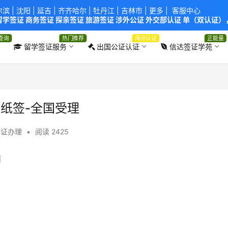
尔滨
|
沈阳
|
延吉
| 齐齐哈尔 |
牡丹江
|
吉林市
| 更多 |
客服中心
学签证 商务签证 探亲签证 旅游签证 涉外公证 外交部认证 单（双认证），
使馆！提供服务机构：
信达出入境服务有限公司
/
中青国际旅行社有限公司
.
查询
热门推荐
海牙认证
正能量
留学签证服务
出国公证认证
信达签证学苑
纸签-全国受理
签证办理
•
阅读 2425
日