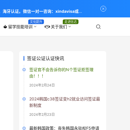
海牙认证。微信一对一咨询：xindavisa或
专业：留学签证 商务签证 探亲签证 旅游签证 涉外公证
文化提升
走进信达
留学技能培训
关于我们
local_library
签证公证认证快讯
签证官不会告诉你的N个签证拒签理
由！！！
2024年2月24日
2024韩国c38签证变h2就业访问签证最
新制度
2024年2月23日
最新韩国政策：丧失韩国永驻权F5申请