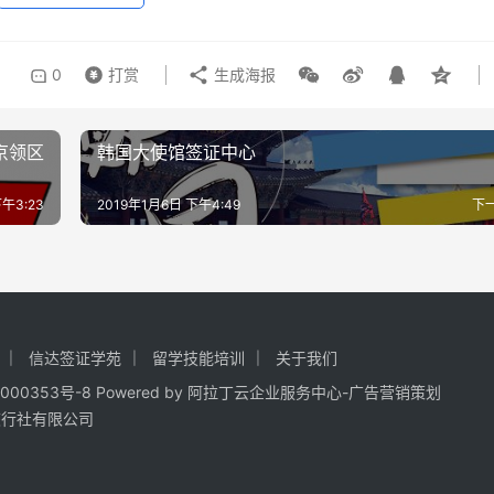
0
打赏
生成海报
京领区
韩国大使馆签证中心
下午3:23
2019年1月6日 下午4:49
下
信达签证学苑
留学技能培训
关于我们
000353号-8
Powered by
阿拉丁云企业服务中心-广告营销策划
旅行社有限公司