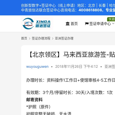
创新型数字+签证中心（线上申请）地区：北京 |
长春
|
哈
中青旅信达联合签证中心
咨询电话：
4008618808
。
专业留
xindavisa01 免责声明：本站非政府网站，不隶属于大
外交部认证 单（双认证），海牙认证。
快速
首页
签证申请中心
首页
签证办理流程
亚洲签证办理
【北京领区】马来西亚旅游签-贴
wuyouguwen
•
2018年11月26日 下午4:12
•
亚洲
办理时长：资料操作1工作日+使馆审核4-5工作
有效期：3个月/停留时长：30天/入境次数：1次
邮寄资料
*护照（原件）
护照完整无破损、无水渍