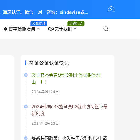
海牙认证。微信一对一咨询：xindavisa或
专业：留学签证 商务签证 探亲签证 旅游签证 涉外公证
文化提升
走进信达
留学技能培训
关于我们
local_library
签证公证认证快讯
签证官不会告诉你的N个签证拒签理
由！！！
2024年2月24日
2024韩国c38签证变h2就业访问签证最
新制度
2024年2月23日
最新韩国政策：丧失韩国永驻权F5申请