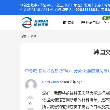
创新型数字+签证中心（线上申请）地区：北京 |
长春
|
哈
中青旅信达联合签证中心
咨询电话：
4008618808
。
专业留
xindavisa01 免责声明：本站非政府网站，不隶属于大
外交部认证 单（双认证），海牙认证。
快速
首页
签证申请中心
首页
问题
韩国
中青旅-信达联合签证中心
›
分类: 出国签证问题
Demi Chen
asked 7 年 ago
您好，我即将前往韩国庆熙大学进行为
依据大使馆官网所示的材料清单，是不
0
所以我想知道到底需不需要户口本及其