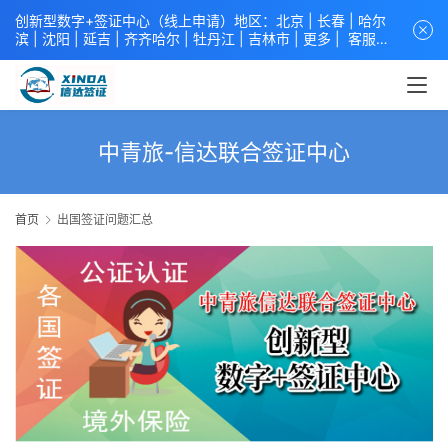
创新型数字+签证中心（线上申请）地区：北京 |
长春
|
哈尔
滨
|
沈阳
|
延吉
| 齐齐哈尔 |
牡丹江
|
吉林市
| 更多 |
客服中
心
中青旅信达联合签证中心
咨询电话：
4008618808
。
专业留
学签证 商务签证 探亲签证 旅游签证 涉外公证 外交部认证 单
（双认证），海牙认证。微信一对一咨询：xindavisa或
xindavisa01 免责声明：本站非政府网站，不隶属于大使馆！
提供服务机构：
信达出入境服务有限公司
/
中青国际旅行社有限
中青旅-信达联合签证中心
公司
.专业：留学签证 商务签证 探亲签证 旅游签证 涉外公证 外
交部认证 单（双认证），海牙认证。
首页
出国签证问题汇总