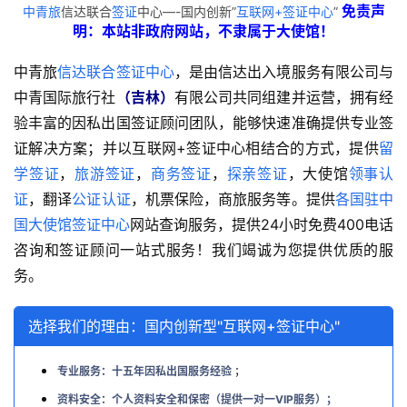
免责声
中青旅
信达联合
签证
中心—-国内创新”
互联网+签证中心
”
明：本站非政府网站，不隶属于大使馆！
中青旅
信达联合签证中心
，是由信达出入境服务有限公司与
中青国际旅行社
（吉林）
有限公司共同组建并运营，拥有经
验丰富的因私出国签证顾问团队，能够快速准确提供专业签
证解决方案；并以互联网+签证中心相结合的方式，提供
留
学签证
，
旅游签证
，
商务签证
，
探亲签证
，大使馆
领事认
证
，翻译
公证认证
，机票保险，商旅服务等。提供
各国驻中
国大使馆签证中心
网站查询服务，提供24小时免费400电话
咨询和签证顾问一站式服务！我们竭诚为您提供优质的服
务。
选择我们的理由：国内创新型"互联网+签证中心"
专业服务：十五年因私出国服务经验
；
资料安全：个人资料安全和保密（提供一对一VIP服务）；