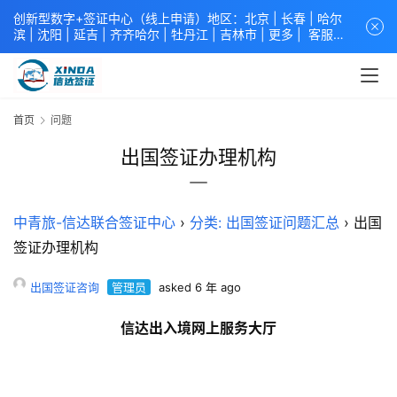
创新型数字+签证中心（线上申请）地区：北京 |
长春
|
哈尔
滨
|
沈阳
|
延吉
| 齐齐哈尔 |
牡丹江
|
吉林市
| 更多 |
客服中
心
中青旅信达联合签证中心
咨询电话：
4008618808
。
专业留
学签证 商务签证 探亲签证 旅游签证 涉外公证 外交部认证 单
（双认证），海牙认证。微信一对一咨询：xindavisa或
xindavisa01 免责声明：本站非政府网站，不隶属于大使馆！
首页
问题
提供服务机构：
信达出入境服务有限公司
/
中青国际旅行社有限
公司
.专业：留学签证 商务签证 探亲签证 旅游签证 涉外公证 外
出国签证办理机构
交部认证 单（双认证），海牙认证。
中青旅-信达联合签证中心
›
分类: 出国签证问题汇总
›
出国
签证办理机构
出国签证咨询
管理员
asked 6 年 ago
信达出入境网上服务大厅