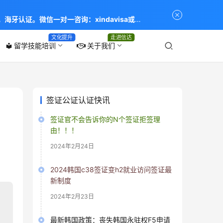
海牙认证。微信一对一咨询：xindavisa或
专业：留学签证 商务签证 探亲签证 旅游签证 涉外公证
文化提升
走进信达
留学技能培训
关于我们
local_library
签证公证认证快讯
签证官不会告诉你的N个签证拒签理
由！！！
2024年2月24日
2024韩国c38签证变h2就业访问签证最
新制度
2024年2月23日
最新韩国政策：丧失韩国永驻权F5申请