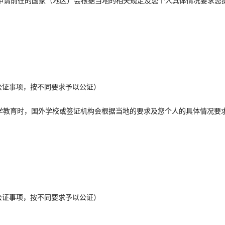
，申请前往的国家（地区）会根据当地的相关规定及您个人具体情况要求您
个公证事项，按不同要求予以公证）
就学教育时，国外学校或签证机构会根据当地的要求及您个人的具体情况要
务台
精心打造办公环境
个公证事项，按不同要求予以公证）