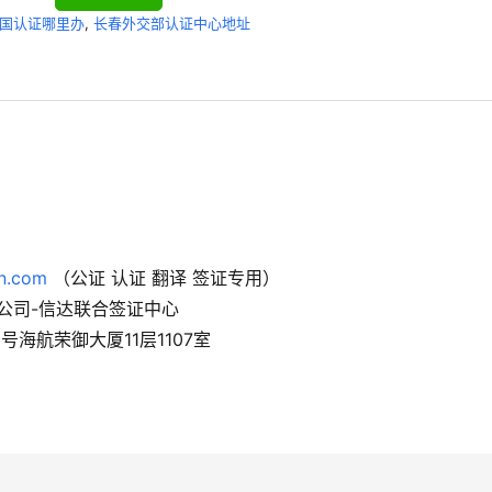
国认证哪里办
,
长春外交部认证中心地址
n.com
（公证 认证 翻译 签证专用）
公司-信达联合签证中心
海航荣御大厦11层1107室