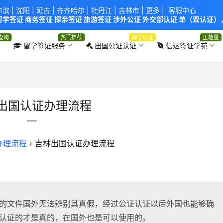
尔滨
|
沈阳
|
延吉
| 齐齐哈尔 |
牡丹江
|
吉林市
| 更多 |
客服中心
学签证 商务签证 探亲签证 旅游签证 涉外公证 外交部认证 单（双认证），
使馆！提供服务机构：
信达出入境服务有限公司
/
中青国际旅行社有限公司
.
查询
热门推荐
海牙认证
正能量
留学签证服务
出国公证认证
信达签证学苑
出国认证办理流程
办理流程
›
吉林出国认证办理流程
的文件国外无法辨别其真假，经过公证认证以后外国也能够确
认证的才是真的，在国外也是可以使用的。