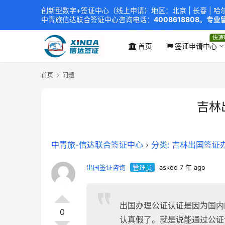
创新型数字+签证中心（线上申请）地区：北京 |
长春
|
哈
中青旅信达联合签证中心
咨询电话：
4008618808
。
专业留
xindavisa01 免责声明：本站非政府网站，不隶属于大
外交部认证 单（双认证），海牙认证。
快速
首页
签证申请中心
首页
问题
吉林
中青旅-信达联合签证中心
›
分类: 吉林出国签证
出国签证咨询
管理员
asked 7 年 ago
出国办理公证认证是因为国内
0
认真假了。就是说能通过公证