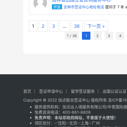
开放
吉林市签证中心地址电话
提问于 7 年 a
1
2
3
…
36
下一页 »
1 / 36
1
2
3
4
首页
签证申请中心
留学签证服务
出国公证认证
Copyright © 2022 信达联合签证中心 版权所有
吉ICP备16
服务提供机构：
信达出入境服务有限公司
/
中青国际
免费咨询电话：
400-861-8808
免责声明：本站非政府网站，不隶属于大使馆！
领区划分：✅沈阳✅北京✅上海✅广州