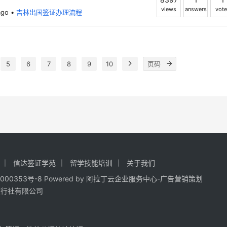
views
answers
vote
go
•
吉林出国签证办理流程
5
6
7
8
9
10
信达签证学苑
留学技能培训
关于我们
000353号-8
Powered by
阿拉丁云企业服务中心-广告营销策划
旅行社有限公司