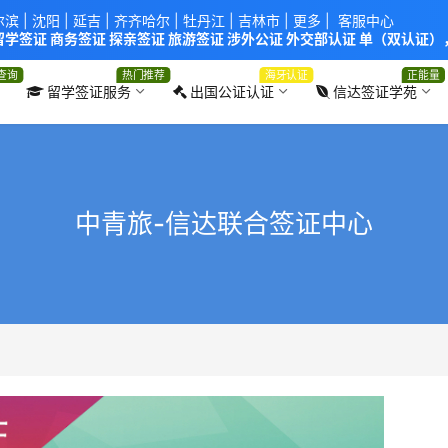
尔滨
|
沈阳
|
延吉
| 齐齐哈尔 |
牡丹江
|
吉林市
| 更多 |
客服中心
学签证 商务签证 探亲签证 旅游签证 涉外公证 外交部认证 单（双认证），
使馆！提供服务机构：
信达出入境服务有限公司
/
中青国际旅行社有限公司
.
查询
热门推荐
海牙认证
正能量
留学签证服务
出国公证认证
信达签证学苑
中青旅-信达联合签证中心