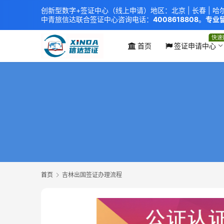
创新型数字+签证中心（线上申请）地区：北京 |
长春
|
哈
中青旅信达联合签证中心
咨询电话：
4008618808
。
专业留
xindavisa01 免责声明：本站非政府网站，不隶属于大
外交部认证 单（双认证），海牙认证。
快速
首页
签证申请中心
首页
吉林出国签证办理流程