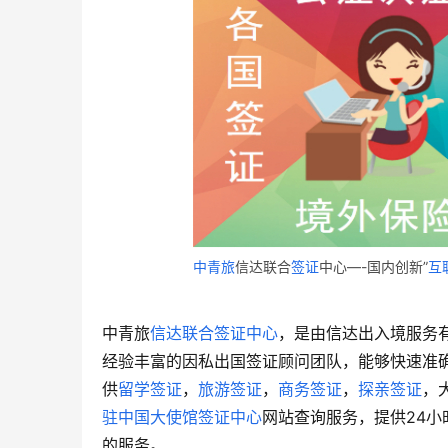
中青旅
信达联合
签证
中心—-国内创新”
互
中青旅
信达联合签证中心
，是由信达出入境服务
经验丰富的因私出国签证顾问团队，能够快速准
供
留学签证
，
旅游签证
，
商务签证
，
探亲签证
，
驻中国大使馆签证中心
网站查询服务，提供24小
的服务。