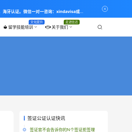
海牙认证。微信一对一咨询：xindavisa或
专业：留学签证 商务签证 探亲签证 旅游签证 涉外公证
文化提升
走进信达
留学技能培训
关于我们
local_library
签证公证认证快讯
签证官不会告诉你的N个签证拒签理