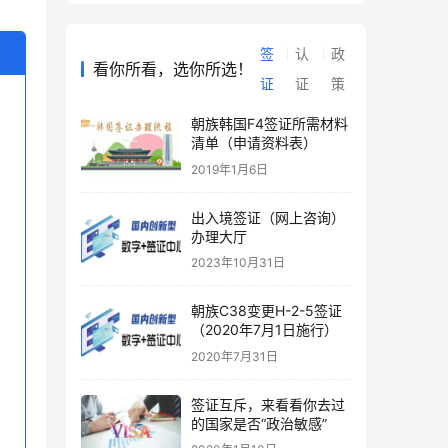
签
认
政
看你所看，选你所选！
证
证
策
朝族韩国F4签证所需材料
清单（申请资料表）
2019年1月6日
出入境签证（网上咨询）
办理大厅
2023年10月31日
朝族C38变更H-2-5签证
（2020年7月1日施行）
2020年7月31日
签证互斥，来看看你去过
的国家是否“政治敏感”