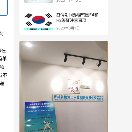
2020年1月10日
疫情期间办理韩国F4和
H2签证注意事项
2020年6月1日
营
您在
简单
项
员不
递