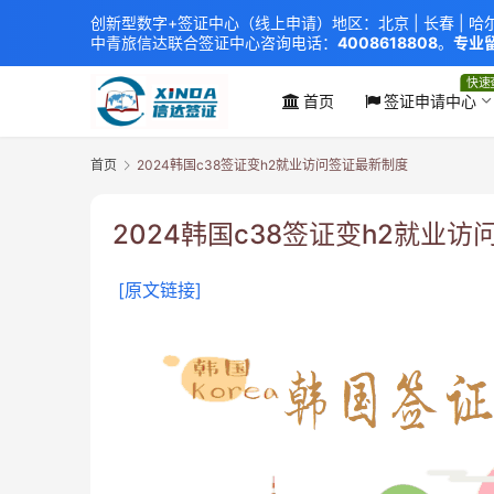
创新型数字+签证中心（线上申请）地区：北京 |
长春
|
哈
中青旅信达联合签证中心
咨询电话：
4008618808
。
专业留
xindavisa01 免责声明：本站非政府网站，不隶属于大
外交部认证 单（双认证），海牙认证。
快速
首页
签证申请中心
首页
2024韩国c38签证变h2就业访问签证最新制度
2024韩国c38签证变h2就业
[原文链接]