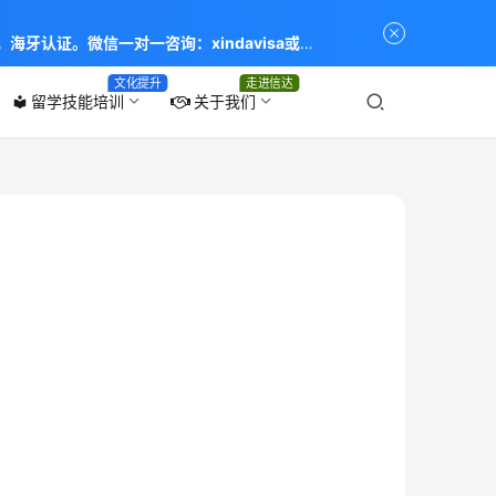
海牙认证。微信一对一咨询：xindavisa或
专业：留学签证 商务签证 探亲签证 旅游签证 涉外公证
文化提升
走进信达
留学技能培训
关于我们
local_library