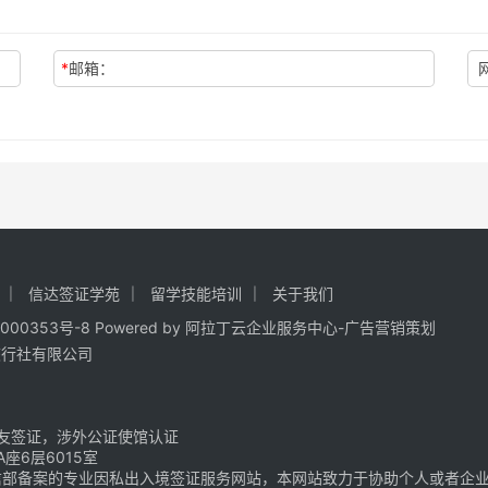
*
邮箱：
信达签证学苑
留学技能培训
关于我们
000353号-8
Powered by
阿拉丁云企业服务中心-广告营销策划
旅行社有限公司
友签证，涉外公证使馆认证
6层6015室
部备案的专业因私出入境签证服务网站，本网站致力于协助个人或者企