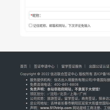
*
昵称：
记住昵称、邮箱和网址，下次评论免输入
首页
签证申请中心
留学签证服务
出国公证认证
Copyright © 2022 信达联合签证中心 版权所有
吉ICP备16
服务提供机构：
信达出入境服务有限公司
/
中青国际
免费咨询电话：
400-861-8808
免责声明：本站非政府网站，不隶属于大使馆！
领区划分：✅沈阳✅北京✅上海✅广州
公司优势：旅游签证，留学签证，商务签证，探亲访
总公司地址：吉林省长春市朝阳区延安大街盛世国际A座
声明：
www.517ctrip.com
网站是经工商注册、工信