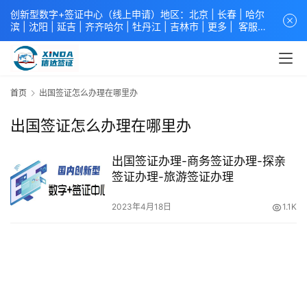
创新型数字+签证中心（线上申请）地区：北京 |
长春
|
哈尔
滨
|
沈阳
|
延吉
| 齐齐哈尔 |
牡丹江
|
吉林市
| 更多 |
客服中
心
中青旅信达联合签证中心
咨询电话：
4008618808
。
专业留
学签证 商务签证 探亲签证 旅游签证 涉外公证 外交部认证 单
（双认证），海牙认证。微信一对一咨询：xindavisa或
xindavisa01 免责声明：本站非政府网站，不隶属于大使馆！
首页
出国签证怎么办理在哪里办
提供服务机构：
信达出入境服务有限公司
/
中青国际旅行社有限
公司
.专业：留学签证 商务签证 探亲签证 旅游签证 涉外公证 外
出国签证怎么办理在哪里办
交部认证 单（双认证），海牙认证。
出国签证办理-商务签证办理-探亲
签证办理-旅游签证办理
2023年4月18日
1.1K