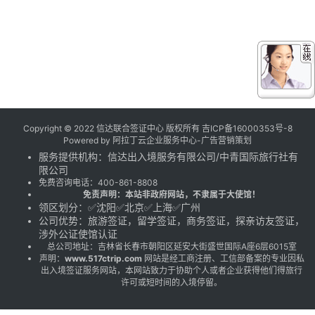
Copyright © 2022 信达联合签证中心 版权所有
吉ICP备16000353号-8
Powered by
阿拉丁云企业服务中心-广告营销策划
服务提供机构：
信达出入境服务有限公司
/
中青国际旅行社有
限公司
免费咨询电话：
400-861-8808
免责声明：本站非政府网站，不隶属于大使馆！
领区划分：✅沈阳✅北京✅上海✅广州
公司优势：旅游签证，留学签证，商务签证，探亲访友签证，
涉外公证使馆认证
总公司地址：吉林省长春市朝阳区延安大街盛世国际A座6层6015室
声明：
www.517ctrip.com
网站是经工商注册、工信部备案的专业因私
出入境签证服务网站，本网站致力于协助个人或者企业获得他们得旅行
许可或短时间的入境停留。