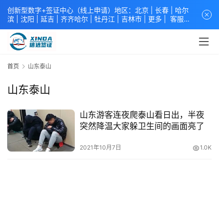
创新型数字+签证中心（线上申请）地区：北京 |
长春
|
哈尔
滨
|
沈阳
|
延吉
| 齐齐哈尔 |
牡丹江
|
吉林市
| 更多 |
客服中
心
中青旅信达联合签证中心
咨询电话：
4008618808
。
专业留
学签证 商务签证 探亲签证 旅游签证 涉外公证 外交部认证 单
（双认证），海牙认证。微信一对一咨询：xindavisa或
xindavisa01 免责声明：本站非政府网站，不隶属于大使馆！
首页
山东泰山
提供服务机构：
信达出入境服务有限公司
/
中青国际旅行社有限
公司
.专业：留学签证 商务签证 探亲签证 旅游签证 涉外公证 外
山东泰山
交部认证 单（双认证），海牙认证。
山东游客连夜爬泰山看日出，半夜
突然降温大家躲卫生间的画面亮了
2021年10月7日
1.0K