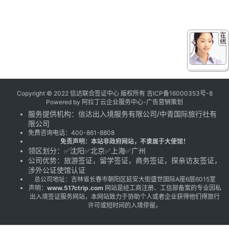
Copyright © 2022 信达联合签证中心 版权所有
吉ICP备16000353号-8
Powered by
阿拉丁云企业服务中心-广告营销策划
服务提供机构：
信达出入境服务有限公司
/
中青国际旅行社有
限公司
免费咨询电话：
400-861-8808
免责声明：本站非政府网站，不隶属于大使馆！
领区划分：✅沈阳✅北京✅上海✅广州
公司优势：旅游签证，留学签证，商务签证，探亲访友签证，
涉外公证使馆认证
总公司地址：吉林省长春市朝阳区延安大街盛世国际A座6层6015室
声明：
www.517ctrip.com
网站是经工商注册、工信部备案的专业因私
出入境签证服务网站，本网站致力于协助个人或者企业获得他们得旅行
许可或短时间的入境停留。