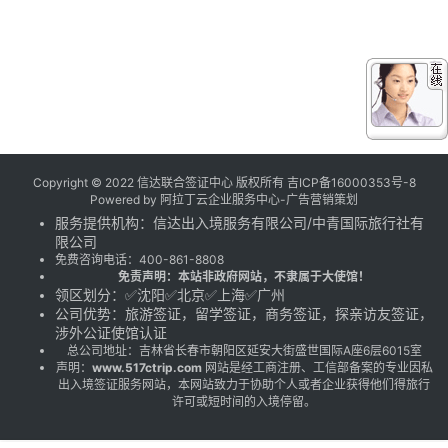
Copyright © 2022 信达联合签证中心 版权所有
吉ICP备16000353号-8
Powered by
阿拉丁云企业服务中心-广告营销策划
服务提供机构：
信达出入境服务有限公司
/
中青国际旅行社有
限公司
免费咨询电话：
400-861-8808
免责声明：本站非政府网站，不隶属于大使馆！
领区划分：✅沈阳✅北京✅上海✅广州
公司优势：旅游签证，留学签证，商务签证，探亲访友签证，
涉外公证使馆认证
总公司地址：吉林省长春市朝阳区延安大街盛世国际A座6层6015室
声明：
www.517ctrip.com
网站是经工商注册、工信部备案的专业因私
出入境签证服务网站，本网站致力于协助个人或者企业获得他们得旅行
许可或短时间的入境停留。