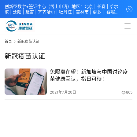
创新型数字+签证中心（线上申请）地区：北京 |
长春
|
哈尔
滨
|
沈阳
|
延吉
| 齐齐哈尔 |
牡丹江
|
吉林市
| 更多 |
客服中
心
中青旅信达联合签证中心
咨询电话：
4008618808
。
专业留
学签证 商务签证 探亲签证 旅游签证 涉外公证 外交部认证 单
（双认证），海牙认证。微信一对一咨询：xindavisa或
xindavisa01 免责声明：本站非政府网站，不隶属于大使馆！
首页
新冠疫苗认证
提供服务机构：
信达出入境服务有限公司
/
中青国际旅行社有限
公司
.专业：留学签证 商务签证 探亲签证 旅游签证 涉外公证 外
新冠疫苗认证
交部认证 单（双认证），海牙认证。
免隔离在望！新加坡与中国讨论疫
苗健康互认，指日可待！
2021年7月20日
865