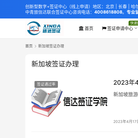
创新型数字+签证中心（线上申请）地区：北京 |
长春
|
哈
中青旅信达联合签证中心
咨询电话：
4008618808
。
专业留
xindavisa01 免责声明：本站非政府网站，不隶属于大
外交部认证 单（双认证），海牙认证。
快速
首页
签证申请中心
首页
新加坡签证办理
新加坡签证办理
2023
签证通过率
新加坡旅游
2023年4月17