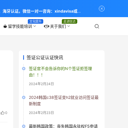
海牙认证。微信一对一咨询：xindavisa或
专业：留学签证 商务签证 探亲签证 旅游签证 涉外公证
文化提升
走进信达
留学技能培训
关于我们
local_library
签证公证认证快讯
签证官不会告诉你的N个签证拒签理
由！！！
2024年2月24日
2024韩国c38签证变h2就业访问签证最
新制度
0
2024年2月23日
最新韩国政策：丧失韩国永驻权F5申请