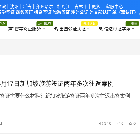
尔滨
|
沈阳
|
延吉
| 齐齐哈尔 |
牡丹江
|
吉林市
| 更多 |
客服中心
学签证 商务签证 探亲签证 旅游签证 涉外公证 外交部认证 单（双认证），
使馆！提供服务机构：
信达出入境服务有限公司
/
中青国际旅行社有限公司
.
查询
热门推荐
海牙认证
正能量
留学签证服务
出国公证认证
信达签证学苑
年4月17日新加坡旅游签证两年多次往返案例
签证需要什么材料？新加坡旅游签证两年多次往返出签案例
日
340
0
0