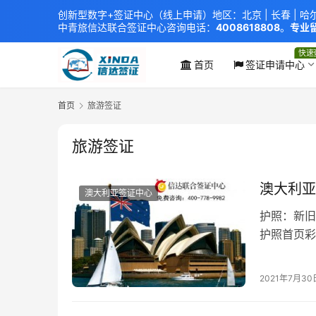
创新型数字+签证中心（线上申请）地区：北京 |
长春
|
哈
中青旅信达联合签证中心
咨询电话：
4008618808
。
专业留
xindavisa01 免责声明：本站非政府网站，不隶属于大
外交部认证 单（双认证），海牙认证。
快速
首页
签证申请中心
首页
旅游签证
旅游签证
澳大利亚
澳大利亚签证中心
护照：新旧
护照首页彩
印首尾页
签证页在旧
2021年7月30
底彩照（3
纸（…