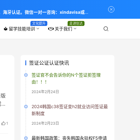
海牙认证。微信一对一咨询：xindavisa或
专业：留学签证 商务签证 探亲签证 旅游签证 涉外公证
文化提升
走进信达
留学技能培训
关于我们
local_library
签证公证认证快讯
签证官不会告诉你的N个签证拒签理
由！！！
2024年2月24日
新版
需复
2024韩国c38签证变h2就业访问签证最
且有
新制度
寸白
1
2024年2月23日
质相
最新韩国政策：丧失韩国永驻权F5申请