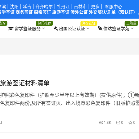
尔滨
|
沈阳
|
延吉
| 齐齐哈尔 |
牡丹江
|
吉林市
| 更多 |
客服中心
学签证 商务签证 探亲签证 旅游签证 涉外公证 外交部认证 单（双认证），
使馆！提供服务机构：
信达出入境服务有限公司
/
中青国际旅行社有限公司
.
查询
热门推荐
海牙认证
正能量
留学签证服务
出国公证认证
信达签证学苑
旅游签证材料清单
护照彩色复印件（护照至少半年以上有效期）(提供原件)；①
色复印件两份,及所有签证页、出入境章彩色复印件（旧版护照
）；②旧版护照尾页要有本人亲笔签名； ③如果旧护照丢失并
护照上，请提供境外旅游照片；照片：两张近六个月内拍摄的2
日
1.3K
0
0
5毫米X 45毫米，脸部高度27-33毫米之间，包括头发外围；优