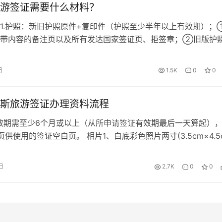
游签证需要什么材料？
1.护照：新旧护照原件+复印件（护照至少半年以上有效期）；
含带内容的备注页以及所有发达国家签证页、拒签章；②旧版护
亲笔签名。如果有旧护照，最好一起提供；2.照片：两张近三个
寸白底彩照（35毫米X 45毫米，脸部高度在27-33毫米之间，
日
1.5K
0
0
优质相纸（光滑面），不要用喷墨打印机打印）否则使馆不予采
斯旅游签证办理资料流程
效期需至少6个月或以上（从所申请签证有效期最后一天算起）
供使用的签证空白页。 相片1、白底彩色照片两寸(3.5cm×4.5c
子版。 身份证1.请提供清晰的第二代身份证复印件（正反面需复
。 个人资料表填写申请表（模板可在线联系客服下载俄罗斯旅
日
2.7K
0
0
备注：1.未成年人须提供医学出生证明复印件。