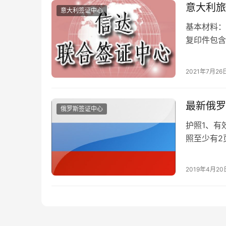
意大利旅
意大利签证中心
基本材料：
复印件包
页要有本人
内拍摄的2
2021年7月26
头发外围；
纳。拍照…
最新俄罗
俄罗斯签证中心
护照1、有
照至少有2页
相片清晰电
在同一页）
2019年4月20
证表格） 