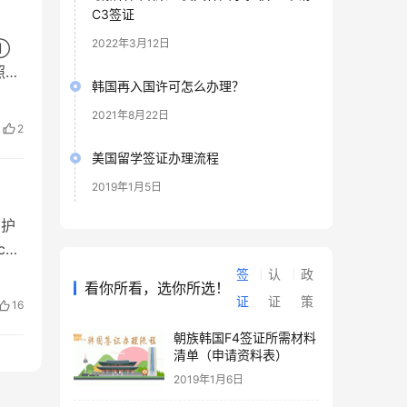
C3签证
2022年3月12日
①
照尾
韩国再入国许可怎么办理？
月
2021年8月22日
包括
2
美国留学签证办理流程
2019年1月5日
，护
m)
印
签
认
政
看你所看，选你所选！
游签
证
证
策
16
朝族韩国F4签证所需材料
清单（申请资料表）
2019年1月6日