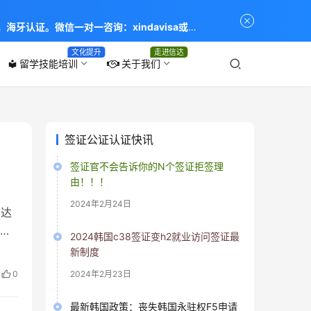
海牙认证。微信一对一咨询：xindavisa或
专业：留学签证 商务签证 探亲签证 旅游签证 涉外公证
文化提升
走进信达
留学技能培训
关于我们
local_library
签证公证认证快讯
签证官不会告诉你的N个签证拒签理
由！！！
2024年2月24日
信达
丰
2024韩国c38签证变h2就业访问签证最
学
新制度
译
0
2024年2月23日
最新韩国政策：丧失韩国永驻权F5申请