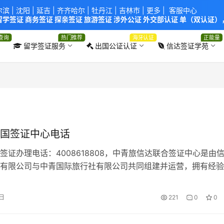
尔滨
|
沈阳
|
延吉
| 齐齐哈尔 |
牡丹江
|
吉林市
| 更多 |
客服中心
学签证 商务签证 探亲签证 旅游签证 涉外公证 外交部认证 单（双认证），
使馆！提供服务机构：
信达出入境服务有限公司
/
中青国际旅行社有限公司
.
查询
热门推荐
海牙认证
正能量
留学签证服务
出国公证认证
信达签证学苑
国签证中心电话
签证办理电话：4008618808，中青旅信达联合签证中心是由
有限公司与中青国际旅行社有限公司共同组建并运营，拥有经验
证顾问团队，能够快速准确提供专业签证解决方案；提供美国留
旅游签证、美国商务签证、美国探亲签证、大使馆领事认证、翻
0日
221
0
0
机票保险、商旅服务等。