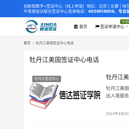
创新型数字+签证中心（线上申请）地区：北京 |
长春
|
哈
中青旅信达联合签证中心
咨询电话：
4008618808
。
专业留
xindavisa01 免责声明：本站非政府网站，不隶属于大
外交部认证 单（双认证），海牙认证。
快速
首页
签证申请中心
首页
牡丹江美国签证中心电话
牡丹江美国签证中心电话
牡丹江美
牡丹江签证中心
牡丹江美国
出入境服务
富的美国签
签证、美国
2023年4月2
公证认证、