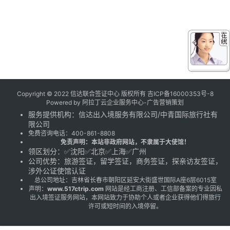
Copyright © 2022 信达联合签证中心 版权所有
吉ICP备16000353号-8
Powered by
阿拉丁云企业服务中心-广告营销策划
服务提供机构：
信达出入境服务有限公司
/
中青国际旅行社有
限公司
免费咨询电话：
400-861-8808
免责声明：本站非政府网站，不隶属于大使馆！
领区划分：✅沈阳✅北京✅上海✅广州
公司优势：旅游签证，留学签证，商务签证，探亲访友签证，
涉外公证使馆认证
总公司地址：吉林省长春市朝阳区延安大街盛世国际A座6层6015室
声明：
www.517ctrip.com
网站是经工商注册、工信部备案的专业因私
出入境签证服务网站，本网站致力于协助个人或者企业获得他们得旅行
许可或短时间的入境停留。