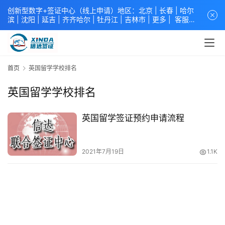
创新型数字+签证中心（线上申请）地区：北京 |
长春
|
哈尔
滨
|
沈阳
|
延吉
| 齐齐哈尔 |
牡丹江
|
吉林市
| 更多 |
客服中
心
中青旅信达联合签证中心
咨询电话：
4008618808
。
专业留
学签证 商务签证 探亲签证 旅游签证 涉外公证 外交部认证 单
（双认证），海牙认证。微信一对一咨询：xindavisa或
xindavisa01 免责声明：本站非政府网站，不隶属于大使馆！
首页
英国留学学校排名
提供服务机构：
信达出入境服务有限公司
/
中青国际旅行社有限
公司
.专业：留学签证 商务签证 探亲签证 旅游签证 涉外公证 外
英国留学学校排名
交部认证 单（双认证），海牙认证。
英国留学签证预约申请流程
2021年7月19日
1.1K