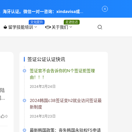
海牙认证。微信一对一咨询：xindavisa或
专业：留学签证 商务签证 探亲签证 旅游签证 涉外公证
文化提升
走进信达
留学技能培训
关于我们
local_library
签证公证认证快讯
签证官不会告诉你的N个签证拒签理
由！！！
2024年2月24日
陆
国后
2024韩国c38签证变h2就业访问签证最
国人
新制度
登陆
0
2024年2月23日
国
最新韩国政策：丧失韩国永驻权F5申请