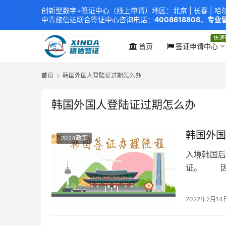
创新型数字+签证中心（线上申请）地区：北京 |
长春
|
哈
中青旅信达联合签证中心
咨询电话：
4008618808
。
专业留
xindavisa01 免责声明：本站非政府网站，不隶属于大
外交部认证 单（双认证），海牙认证。
快速
首页
签证申请中心
首页
韩国外国人登陆证过期怎么办
韩国外国人登陆证过期怎么办
韩国外国
2024政策
入境韩国后
证。 因为
签证就作
登陆证后
2022年2月14
证： 自
籍并…