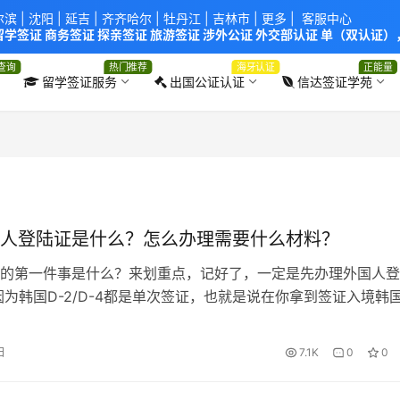
尔滨
|
沈阳
|
延吉
| 齐齐哈尔 |
牡丹江
|
吉林市
| 更多 |
客服中心
学签证 商务签证 探亲签证 旅游签证 涉外公证 外交部认证 单（双认证），
使馆！提供服务机构：
信达出入境服务有限公司
/
中青国际旅行社有限公司
.
查询
热门推荐
海牙认证
正能量
留学签证服务
出国公证认证
信达签证学苑
人登陆证是什么？怎么办理需要什么材料？
的第一件事是什么？来划重点，记好了，一定是先办理外国人登
韩国D-2/D-4都是单次签证，也就是说在你拿到签证入境韩
废了，那之后想要随意出入韩国怎么办？ 答案就是：拿到外
可以在有效期内随意出入境。 什么样的群体需要办理外国人
日
7.1K
0
0
入境之日起拟在韩滞留90天以上的外国人； 丧失大韩民国