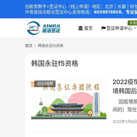
创新型数字+签证中心（线上申请）地区：北京 |
长春
|
哈
中青旅信达联合签证中心
咨询电话：
4008618808
。
专业留
xindavisa01 免责声明：本站非政府网站，不隶属于大
外交部认证 单（双认证），海牙认证。
快速
首页
签证申请中心
首页
韩国永驻f5资格
韩国永驻f5资格
2022
2024政策
境韩国后
因疫情原因丧
间的）现在
(2022
2022年3月9日
2、韩国公
资者； 4