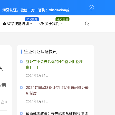
海牙认证。微信一对一咨询：xindavisa或
专业：留学签证 商务签证 探亲签证 旅游签证 涉外公证
文化提升
走进信达
留学技能培训
关于我们
local_library
签证公证认证快讯
签证官不会告诉你的N个签证拒签理
由！！！
入
2024年2月24日
7期
2024韩国c38签证变h2就业访问签证最
新制度
；
2024年2月23日
9
投
最新韩国政策：丧失韩国永驻权F5申请