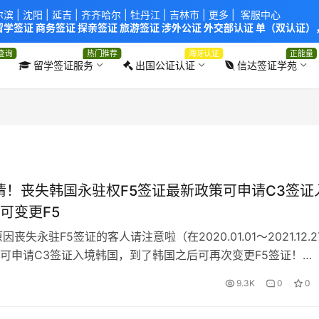
尔滨
|
沈阳
|
延吉
| 齐齐哈尔 |
牡丹江
|
吉林市
| 更多 |
客服中心
学签证 商务签证 探亲签证 旅游签证 涉外公证 外交部认证 单（双认证），
使馆！提供服务机构：
信达出入境服务有限公司
/
中青国际旅行社有限公司
.
查询
热门推荐
海牙认证
正能量
留学签证服务
出国公证认证
信达签证学苑
疫情！丧失韩国永驻权F5签证最新政策可申请C3签证
可变更F5
失永驻F5签证的客人请注意啦（在2020.01.01～2021.12.2
可申请C3签证入境韩国，到了韩国之后可再次变更F5签证！
0316更新) 韩国永居权申请资格： 1、五年以上在大韩民国居留的人
9.3K
0
0
民的配偶或永住居留者的配偶及未成年子女； 3、50万美金以上
、在外同胞居留资格具备者； 5、具…