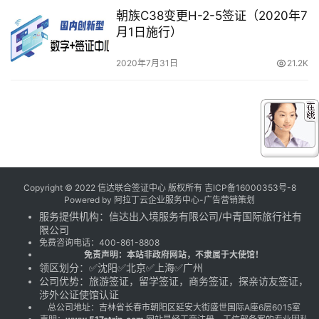
朝族C38变更H-2-5签证（2020年7
月1日施行）
2020年7月31日
21.2K
Copyright © 2022 信达联合签证中心 版权所有
吉ICP备16000353号-8
Powered by
阿拉丁云企业服务中心-广告营销策划
服务提供机构：
信达出入境服务有限公司
/
中青国际旅行社有
限公司
免费咨询电话：
400-861-8808
免责声明：本站非政府网站，不隶属于大使馆！
领区划分：✅沈阳✅北京✅上海✅广州
公司优势：旅游签证，留学签证，商务签证，探亲访友签证，
涉外公证使馆认证
总公司地址：吉林省长春市朝阳区延安大街盛世国际A座6层6015室