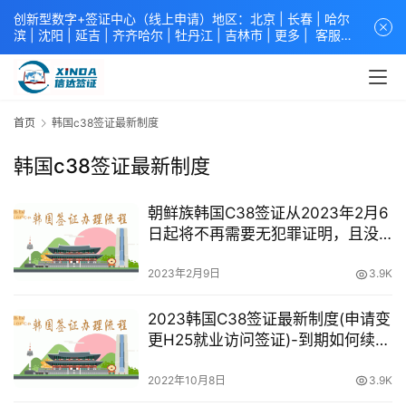
创新型数字+签证中心（线上申请）地区：北京 |
长春
|
哈尔
滨
|
沈阳
|
延吉
| 齐齐哈尔 |
牡丹江
|
吉林市
| 更多 |
客服中
心
中青旅信达联合签证中心
咨询电话：
4008618808
。
专业留
学签证 商务签证 探亲签证 旅游签证 涉外公证 外交部认证 单
（双认证），海牙认证。微信一对一咨询：xindavisa或
xindavisa01 免责声明：本站非政府网站，不隶属于大使馆！
首页
韩国c38签证最新制度
提供服务机构：
信达出入境服务有限公司
/
中青国际旅行社有限
公司
.专业：留学签证 商务签证 探亲签证 旅游签证 涉外公证 外
韩国c38签证最新制度
交部认证 单（双认证），海牙认证。
朝鲜族韩国C38签证从2023年2月6
日起将不再需要无犯罪证明，且没
有年龄限制！
2023年2月9日
3.9K
2023韩国C38签证最新制度(申请变
更H25就业访问签证)-到期如何续
签?
2022年10月8日
3.9K