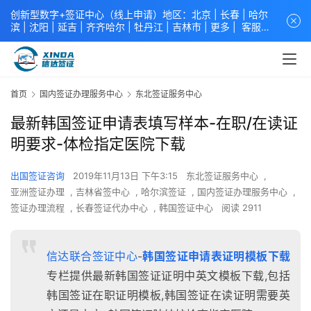
创新型数字+签证中心（线上申请）地区：北京 |
长春
|
哈尔
滨
|
沈阳
|
延吉
| 齐齐哈尔 |
牡丹江
|
吉林市
| 更多 |
客服中
心
中青旅信达联合签证中心
咨询电话：
4008618808
。
专业留
学签证 商务签证 探亲签证 旅游签证 涉外公证 外交部认证 单
（双认证），海牙认证。微信一对一咨询：xindavisa或
xindavisa01 免责声明：本站非政府网站，不隶属于大使馆！
首页
国内签证办理服务中心
东北签证服务中心
提供服务机构：
信达出入境服务有限公司
/
中青国际旅行社有限
公司
.专业：留学签证 商务签证 探亲签证 旅游签证 涉外公证 外
最新韩国签证申请表填写样本-在职/在读证
交部认证 单（双认证），海牙认证。
明要求-体检指定医院下载
出国签证咨询
2019年11月13日 下午3:15
东北签证服务中心
,
亚洲签证办理
,
吉林省签中心
,
哈尔滨签证
,
国内签证办理服务中心
,
签证办理流程
,
长春签证代办中心
,
韩国签证中心
阅读 2911
信达联合签证中心
-
韩国签证申请表证明模板下载
专栏提供最新韩国签证证明中英文模板下载,包括
韩国签证在职证明模板,韩国签证在读证明需要英