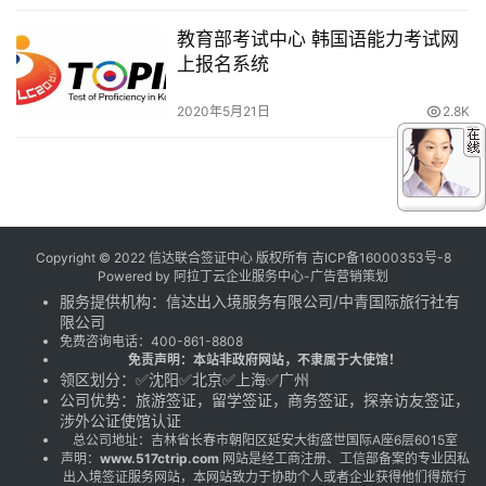
教育部考试中心 韩国语能力考试网
上报名系统
2020年5月21日
2.8K
Copyright © 2022 信达联合签证中心 版权所有
吉ICP备16000353号-8
Powered by
阿拉丁云企业服务中心-广告营销策划
服务提供机构：
信达出入境服务有限公司
/
中青国际旅行社有
限公司
免费咨询电话：
400-861-8808
免责声明：本站非政府网站，不隶属于大使馆！
领区划分：✅沈阳✅北京✅上海✅广州
公司优势：旅游签证，留学签证，商务签证，探亲访友签证，
涉外公证使馆认证
总公司地址：吉林省长春市朝阳区延安大街盛世国际A座6层6015室
声明：
www.517ctrip.com
网站是经工商注册、工信部备案的专业因私
出入境签证服务网站，本网站致力于协助个人或者企业获得他们得旅行