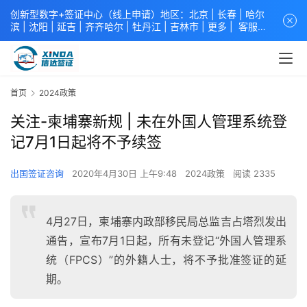
创新型数字+签证中心（线上申请）地区：北京 |
长春
|
哈尔
滨
|
沈阳
|
延吉
| 齐齐哈尔 |
牡丹江
|
吉林市
| 更多 |
客服中
心
中青旅信达联合签证中心
咨询电话：
4008618808
。
专业留
学签证 商务签证 探亲签证 旅游签证 涉外公证 外交部认证 单
（双认证），海牙认证。微信一对一咨询：xindavisa或
xindavisa01 免责声明：本站非政府网站，不隶属于大使馆！
首页
2024政策
提供服务机构：
信达出入境服务有限公司
/
中青国际旅行社有限
公司
.专业：留学签证 商务签证 探亲签证 旅游签证 涉外公证 外
关注-柬埔寨新规 | 未在外国人管理系统登
交部认证 单（双认证），海牙认证。
记7月1日起将不予续签
出国签证咨询
2020年4月30日 上午9:48
2024政策
阅读 2335
4月27日，柬埔寨内政部移民局总监吉占塔烈发出
通告，宣布7月1日起，所有未登记“外国人管理系
统（FPCS）”的外籍人士，将不予批准签证的延
期。