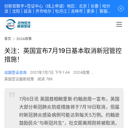
创新型数字+签证中心（线上申请）地区：北京 |
长春
|
哈尔
滨
|
沈阳
|
延吉
| 齐齐哈尔 |
牡丹江
|
吉林市
| 更多 |
客服中
心
中青旅信达联合签证中心
咨询电话：
4008618808
。
专业留
学签证 商务签证 探亲签证 旅游签证 涉外公证 外交部认证 单
（双认证），海牙认证。微信一对一咨询：xindavisa或
xindavisa01 免责声明：本站非政府网站，不隶属于大使馆！
首页
2024政策
提供服务机构：
信达出入境服务有限公司
/
中青国际旅行社有限
公司
.专业：留学签证 商务签证 探亲签证 旅游签证 涉外公证 外
关注：英国宣布7月19日基本取消新冠管控
交部认证 单（双认证），海牙认证。
措施！
出国签证咨询
2021年7月7日 下午1:44
2024政策
,
英国签证最新政策
阅读 788
7月6日讯 英国首相鲍里斯·约翰逊周一宣布，英国
大部分新冠肺炎防疫措施将于7月19日取消，但届
时新冠肺炎感染病例可能达到每天5万例。约翰逊
鼓励民众“与新冠共生”，社交距离规则将被取消，