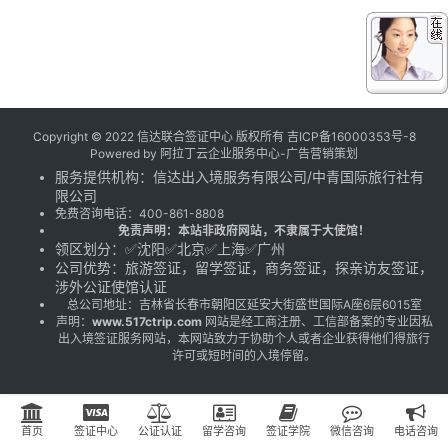
Copyright © 2022 信达联合签证中心 版权所有
吉ICP备16000353号-8
Powered by
阿拉丁云企业服务中心-广告营销策划
服务提供机构：
信达出入境服务有限公司
/
中青国际旅行社有
限公司
免费咨询电话：
400-861-8808
免责声明：本站非政府网站，不隶属于大使馆！
领区划分：✅沈阳✅北京✅上海✅广州
公司优势：旅游签证，留学签证，商务签证，探亲访友签证，
涉外公证使馆认证
总公司地址：吉林省长春市朝阳区延安大街盛世国际A座6层6015室
声明：
www.517ctrip.com
网站是经工商注册、工信部备案的专业因私
出入境签证服务网站，本网站致力于协助个人或者企业获得他们得旅行
许可或短时间的入境停留。
首页
签证中心
公证认证
留学咨询
签证学院
微信咨询
电话咨询