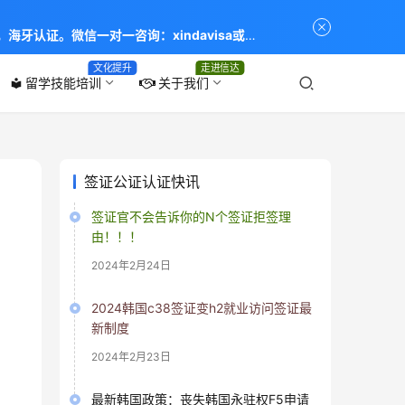
海牙认证。微信一对一咨询：xindavisa或
专业：留学签证 商务签证 探亲签证 旅游签证 涉外公证
文化提升
走进信达
留学技能培训
关于我们
local_library
签证公证认证快讯
签证官不会告诉你的N个签证拒签理
由！！！
2024年2月24日
2024韩国c38签证变h2就业访问签证最
新制度
2024年2月23日
最新韩国政策：丧失韩国永驻权F5申请