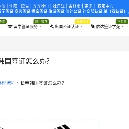
尔滨
|
沈阳
|
延吉
| 齐齐哈尔 |
牡丹江
|
吉林市
| 更多 |
客服中心
学签证 商务签证 探亲签证 旅游签证 涉外公证 外交部认证 单（双认证），
使馆！提供服务机构：
信达出入境服务有限公司
/
中青国际旅行社有限公司
.
查询
热门推荐
海牙认证
正能量
留学签证服务
出国公证认证
信达签证学苑
韩国签证怎么办？
办理流程
›
长春韩国签证怎么办？