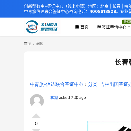
创新型数字+签证中心（线上申请）地区：北京 |
长春
|
哈
中青旅信达联合签证中心
咨询电话：
4008618808
。
专业留
xindavisa01 免责声明：本站非政府网站，不隶属于大
外交部认证 单（双认证），海牙认证。
快速
首页
签证申请中心
首页
问题
长春
中青旅-信达联合签证中心
›
分类: 吉林出国签证
李旭
asked 7 年 ago
0