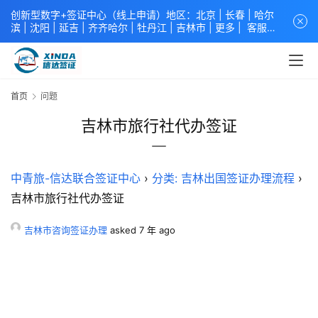
创新型数字+签证中心（线上申请）地区：北京 |
长春
|
哈尔
滨
|
沈阳
|
延吉
| 齐齐哈尔 |
牡丹江
|
吉林市
| 更多 |
客服中
心
中青旅信达联合签证中心
咨询电话：
4008618808
。
专业留
学签证 商务签证 探亲签证 旅游签证 涉外公证 外交部认证 单
（双认证），海牙认证。微信一对一咨询：xindavisa或
xindavisa01 免责声明：本站非政府网站，不隶属于大使馆！
首页
问题
提供服务机构：
信达出入境服务有限公司
/
中青国际旅行社有限
公司
.专业：留学签证 商务签证 探亲签证 旅游签证 涉外公证 外
吉林市旅行社代办签证
交部认证 单（双认证），海牙认证。
中青旅-信达联合签证中心
›
分类: 吉林出国签证办理流程
›
吉林市旅行社代办签证
吉林市咨询签证办理
asked 7 年 ago