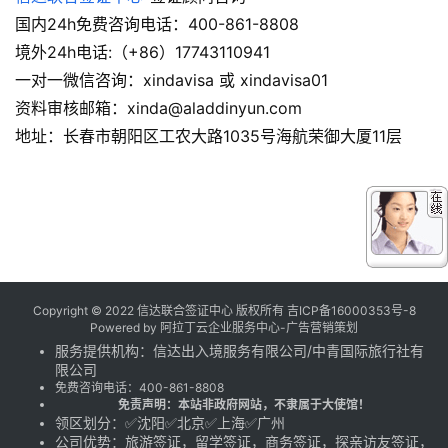
国内24h免费咨询电话：400-861-8808
境外24h电话:（+86）17743110941
一对一微信咨询：xindavisa 或 xindavisa01
资料审核邮箱：xinda@aladdinyun.com
地址：长春市朝阳区工农大路1035号海航荣御大厦11层
Copyright © 2022 信达联合签证中心 版权所有
吉ICP备16000353号-8
Powered by
阿拉丁云企业服务中心-广告营销策划
服务提供机构：
信达出入境服务有限公司
/
中青国际旅行社有
限公司
免费咨询电话：
400-861-8808
免责声明：本站非政府网站，不隶属于大使馆！
领区划分：✅沈阳✅北京✅上海✅广州
公司优势：旅游签证，留学签证，商务签证，探亲访友签证，