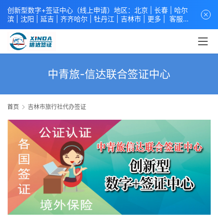
创新型数字+签证中心（线上申请）地区：北京 |
长春
|
哈尔
滨
|
沈阳
|
延吉
| 齐齐哈尔 |
牡丹江
|
吉林市
| 更多 |
客服中
心
中青旅信达联合签证中心
咨询电话：
4008618808
。
专业留
学签证 商务签证 探亲签证 旅游签证 涉外公证 外交部认证 单
（双认证），海牙认证。微信一对一咨询：xindavisa或
xindavisa01 免责声明：本站非政府网站，不隶属于大使馆！
提供服务机构：
信达出入境服务有限公司
/
中青国际旅行社有限
中青旅-信达联合签证中心
公司
.专业：留学签证 商务签证 探亲签证 旅游签证 涉外公证 外
交部认证 单（双认证），海牙认证。
首页
吉林市旅行社代办签证