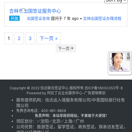
吉林市出国签证服务中心
开放
出国签证咨询
提问于 7 年 ago
•
吉林出国签证办理流程
1
2
3
下一页 »
下一页
Copyright © 2022 信达联合签证中心 版权所有
吉ICP备16000353号-8
Powered by
阿拉丁云企业服务中心-广告营销策划
服务提供机构：
信达出入境服务有限公司
/
中青国际旅行社有
限公司
免费咨询电话：
400-861-8808
免责声明：本站非政府网站，不隶属于大使馆！
领区划分：✅沈阳✅北京✅上海✅广州
公司优势：旅游签证，留学签证，商务签证，探亲访友签证，