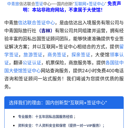
免责声
中青旅
信达联合
签证
中心—-国内创新”
互联网+签证中心
”
明：本站非政府网站，不隶属于大使馆！
中青旅
信达联合签证中心
，是由信达出入境服务有限公司与
中青国际旅行社
（吉林）
有限公司共同组建并运营，拥有经
验丰富的因私出国签证顾问团队，能够快速准确提供专业签
证解决方案；并以互联网+签证中心相结合的方式，提供
留
学签证
，
旅游签证
，
商务签证
，
探亲签证
，大使馆
领事认
证
，翻译
公证认证
，机票保险，商旅服务等。提供
各国驻中
国大使馆签证中心
网站查询服务，提供24小时免费400电话
咨询和签证顾问一站式服务！我们竭诚为您提供优质的服
务。
选择我们的理由：国内创新型"互联网+签证中心"
专业服务：十五年因私出国服务经验
；
资料安全：个人资料安全和保密（提供一对一VIP服务）；