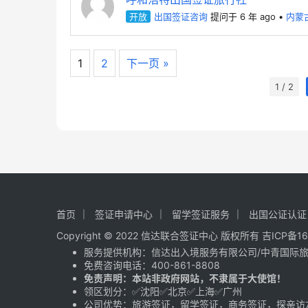
开放
出国签证咨询
提问于 6 年 ago
•
内蒙
1
2
下一页 »
1 / 2
首页
签证申请中心
留学签证服务
出国公证认证
Copyright © 2022 信达联合签证中心 版权所有
吉ICP备16
服务提供机构：
信达出入境服务有限公司
/
中青国际
免费咨询电话：
400-861-8808
免责声明：本站非政府网站，不隶属于大使馆！
领区划分：✅沈阳✅北京✅上海✅广州
公司优势：旅游签证，留学签证，商务签证，探亲访