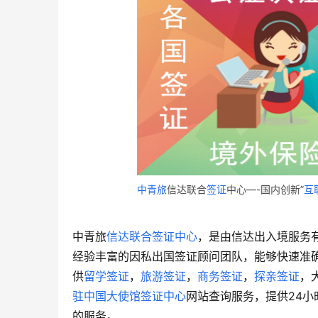
中青旅
信达联合
签证
中心—-国内创新”
互
中青旅
信达联合签证中心
，是由信达出入境服务
经验丰富的因私出国签证顾问团队，能够快速准
供
留学签证
，
旅游签证
，
商务签证
，
探亲签证
，
驻中国大使馆签证中心
网站查询服务，提供24小
的服务。