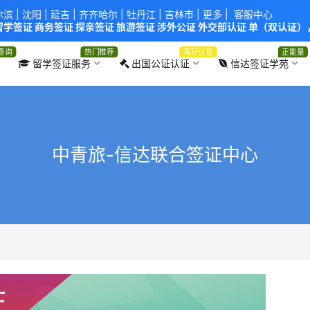
尔滨
|
沈阳
|
延吉
| 齐齐哈尔 |
牡丹江
|
吉林市
| 更多 |
客服中心
学签证 商务签证 探亲签证 旅游签证 涉外公证 外交部认证 单（双认证），
使馆！提供服务机构：
信达出入境服务有限公司
/
中青国际旅行社有限公司
.
查询
热门推荐
海牙认证
正能量
留学签证服务
出国公证认证
信达签证学苑
中青旅-信达联合签证中心