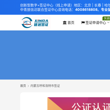
创新型数字+签证中心（线上申请）地区：北京 |
长春
|
哈
中青旅信达联合签证中心
咨询电话：
4008618808
。
专业留
xindavisa01 免责声明：本站非政府网站，不隶属于大
外交部认证 单（双认证），海牙认证。
快速
首页
签证申请中心
首页
内蒙古呼和浩特市签证