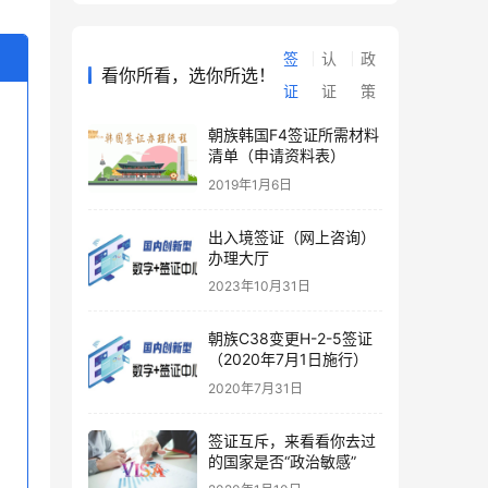
签
认
政
看你所看，选你所选！
证
证
策
朝族韩国F4签证所需材料
清单（申请资料表）
2019年1月6日
出入境签证（网上咨询）
办理大厅
2023年10月31日
朝族C38变更H-2-5签证
（2020年7月1日施行）
2020年7月31日
签证互斥，来看看你去过
的国家是否“政治敏感”