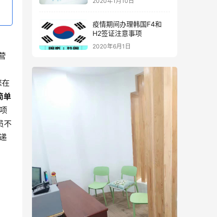
2020年1月10日
疫情期间办理韩国F4和
H2签证注意事项
2020年6月1日
营
您在
简单
项
员不
递