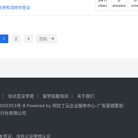
views
answers
vote
古呼和浩特市签证
1
2
信达签证学苑
留学技能培训
关于我们
000353号-8
Powered by
阿拉丁云企业服务中心-广告营销策划
旅行社有限公司
友签证，涉外公证使馆认证