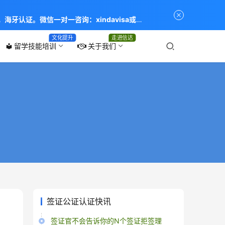
海牙认证。微信一对一咨询：xindavisa或
专业：留学签证 商务签证 探亲签证 旅游签证 涉外公证
文化提升
走进信达
留学技能培训
关于我们
local_library
签证公证认证快讯
签证官不会告诉你的N个签证拒签理