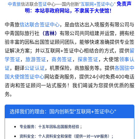
免责声
中青旅
信达联合
签证
中心—-国内创新”
互联网+签证中心
”
明：本站非政府网站，不隶属于大使馆！
中青旅
信达联合签证中心
，是由信达出入境服务有限公司与
中青国际旅行社
（吉林）
有限公司共同组建并运营，拥有经
验丰富的因私出国签证顾问团队，能够快速准确提供专业签
证解决方案；并以互联网+签证中心相结合的方式，提供
留
学签证
，
旅游签证
，
商务签证
，
探亲签证
，大使馆
领事认
证
，翻译
公证认证
，机票保险，商旅服务等。提供
各国驻中
国大使馆签证中心
网站查询服务，提供24小时免费400电话
咨询和签证顾问一站式服务！我们竭诚为您提供优质的服
务。
选择我们的理由：国内创新型"互联网+签证中心"
专业服务：十五年因私出国服务经验
；
资料安全：个人资料安全和保密（提供一对一VIP服务）；