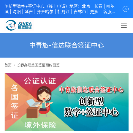
创新型数字+签证中心（线上申请）地区：北京 |
长春
|
哈尔
滨
|
沈阳
|
延吉
| 齐齐哈尔 |
牡丹江
|
吉林市
| 更多 |
客服中
心
中青旅信达联合签证中心
咨询电话：
4008618808
。
专业留
学签证 商务签证 探亲签证 旅游签证 涉外公证 外交部认证 单
（双认证），海牙认证。微信一对一咨询：xindavisa或
xindavisa01 免责声明：本站非政府网站，不隶属于大使馆！
提供服务机构：
信达出入境服务有限公司
/
中青国际旅行社有限
中青旅-信达联合签证中心
公司
.专业：留学签证 商务签证 探亲签证 旅游签证 涉外公证 外
交部认证 单（双认证），海牙认证。
首页
长春办理美国签证预约面签