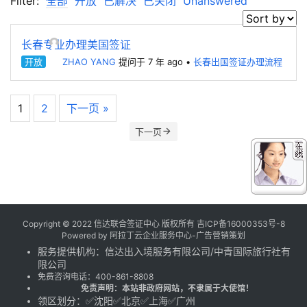
Filter:
全部
开放
已解决
已关闭
Unanswered
长春专业办理美国签证
开放
ZHAO YANG
提问于 7 年 ago
•
长春出国签证办理流程
1
2
下一页 »
下一页
Copyright © 2022 信达联合签证中心 版权所有
吉ICP备16000353号-8
Powered by
阿拉丁云企业服务中心-广告营销策划
服务提供机构：
信达出入境服务有限公司
/
中青国际旅行社有
限公司
免费咨询电话：
400-861-8808
免责声明：本站非政府网站，不隶属于大使馆！
领区划分：✅沈阳✅北京✅上海✅广州