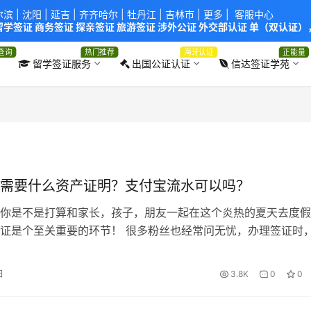
尔滨
|
沈阳
|
延吉
| 齐齐哈尔 |
牡丹江
|
吉林市
| 更多 |
客服中心
学签证 商务签证 探亲签证 旅游签证 涉外公证 外交部认证 单（双认证），
使馆！提供服务机构：
信达出入境服务有限公司
/
中青国际旅行社有限公司
.
查询
热门推荐
海牙认证
正能量
留学签证服务
出国公证认证
信达签证学苑
需要什么资产证明？支付宝流水可以吗？
你是不是打算和家长，孩子，朋友一起在这个炎热的夏天去度假
证是个至关重要的环节！ 很多粉丝也经常问无忧，办理签证时，
准备？资产证明如何来提供？有什么要求？ 无忧前段时间分享
年人VS学生出国签证攻略】暑期带孩子去旅行，这项证明很重
日
3.8K
0
0
家说下，办理签证时，资产证明如何提供？（以前小无忧有分享