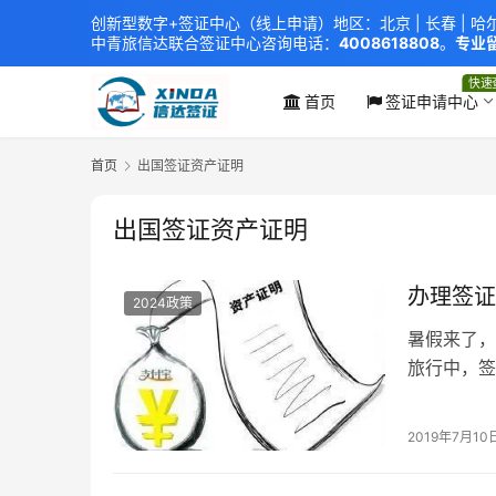
创新型数字+签证中心（线上申请）地区：北京 |
长春
|
哈
中青旅信达联合签证中心
咨询电话：
4008618808
。
专业留
xindavisa01 免责声明：本站非政府网站，不隶属于大
外交部认证 单（双认证），海牙认证。
快速
首页
签证申请中心
首页
出国签证资产证明
出国签证资产证明
办理签证
2024政策
暑假来了，
旅行中，签
请材料怎么
关于【未成
2019年7月10
这次再和大
哦~可以…