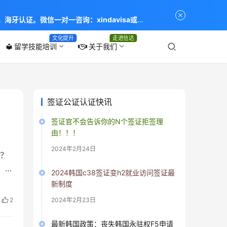
海牙认证。微信一对一咨询：xindavisa或
专业：留学签证 商务签证 探亲签证 旅游签证 涉外公证
文化提升
走进信达
留学技能培训
关于我们
local_library
签证公证认证快讯
签证官不会告诉你的N个签证拒签理
由！！！
2024年2月24日
？
 申
2024韩国c38签证变h2就业访问签证最
了，
新制度
要！
2
2024年2月23日
过
最新韩国政策：丧失韩国永驻权F5申请