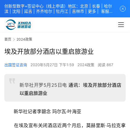
创新型数字+签证中心（线上申请）地区：北京 |
长春
|
哈尔
滨
|
沈阳
|
延吉
| 齐齐哈尔 |
牡丹江
|
吉林市
| 更多 |
客服中
心
中青旅信达联合签证中心
咨询电话：
4008618808
。
专业留
学签证 商务签证 探亲签证 旅游签证 涉外公证 外交部认证 单
（双认证），海牙认证。微信一对一咨询：xindavisa或
xindavisa01 免责声明：本站非政府网站，不隶属于大使馆！
首页
2024政策
提供服务机构：
信达出入境服务有限公司
/
中青国际旅行社有限
公司
.专业：留学签证 商务签证 探亲签证 旅游签证 涉外公证 外
埃及开放部分酒店以重启旅游业
交部认证 单（双认证），海牙认证。
出国签证咨询
2020年5月27日 下午1:59
2024政策
阅读 867
新华社开罗5月25日电
通讯：埃及开放部分酒店
以重启旅游业
　　新华社记者李碧念 玛尔瓦·叶海亚
　　在埃及宣布关闭酒店近两个月后，莫赫里斯·马拉克拿