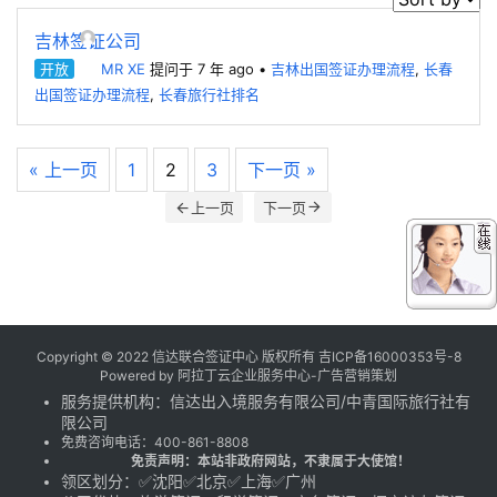
吉林签证公司
开放
MR XE
提问于 7 年 ago
•
吉林出国签证办理流程
,
长春
出国签证办理流程
,
长春旅行社排名
« 上一页
1
2
3
下一页 »
上一页
下一页
Copyright © 2022 信达联合签证中心 版权所有
吉ICP备16000353号-8
Powered by
阿拉丁云企业服务中心-广告营销策划
服务提供机构：
信达出入境服务有限公司
/
中青国际旅行社有
限公司
免费咨询电话：
400-861-8808
免责声明：本站非政府网站，不隶属于大使馆！
领区划分：✅沈阳✅北京✅上海✅广州