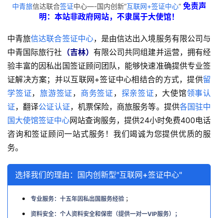
免责声
中青旅
信达联合
签证
中心—-国内创新”
互联网+签证中心
”
明：本站非政府网站，不隶属于大使馆！
中青旅
信达联合签证中心
，是由信达出入境服务有限公司与
中青国际旅行社
（吉林）
有限公司共同组建并运营，拥有经
验丰富的因私出国签证顾问团队，能够快速准确提供专业签
证解决方案；并以互联网+签证中心相结合的方式，提供
留
学签证
，
旅游签证
，
商务签证
，
探亲签证
，大使馆
领事认
证
，翻译
公证认证
，机票保险，商旅服务等。提供
各国驻中
国大使馆签证中心
网站查询服务，提供24小时免费400电话
咨询和签证顾问一站式服务！我们竭诚为您提供优质的服
务。
选择我们的理由：国内创新型"互联网+签证中心"
专业服务：十五年因私出国服务经验
；
资料安全：个人资料安全和保密（提供一对一VIP服务）；