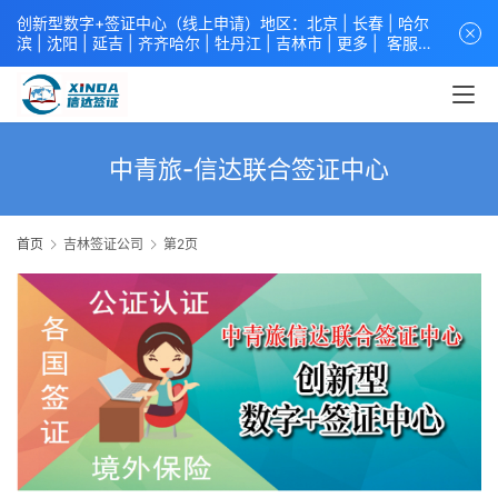
创新型数字+签证中心（线上申请）地区：北京 |
长春
|
哈尔
滨
|
沈阳
|
延吉
| 齐齐哈尔 |
牡丹江
|
吉林市
| 更多 |
客服中
心
中青旅信达联合签证中心
咨询电话：
4008618808
。
专业留
学签证 商务签证 探亲签证 旅游签证 涉外公证 外交部认证 单
（双认证），海牙认证。微信一对一咨询：xindavisa或
xindavisa01 免责声明：本站非政府网站，不隶属于大使馆！
提供服务机构：
信达出入境服务有限公司
/
中青国际旅行社有限
中青旅-信达联合签证中心
公司
.专业：留学签证 商务签证 探亲签证 旅游签证 涉外公证 外
交部认证 单（双认证），海牙认证。
首页
吉林签证公司
第2页