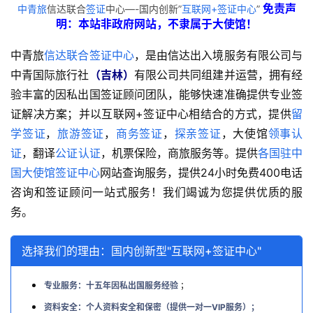
免责声
中青旅
信达联合
签证
中心—-国内创新”
互联网+签证中心
”
明：本站非政府网站，不隶属于大使馆！
中青旅
信达联合签证中心
，是由信达出入境服务有限公司与
中青国际旅行社
（吉林）
有限公司共同组建并运营，拥有经
验丰富的因私出国签证顾问团队，能够快速准确提供专业签
证解决方案；并以互联网+签证中心相结合的方式，提供
留
学签证
，
旅游签证
，
商务签证
，
探亲签证
，大使馆
领事认
证
，翻译
公证认证
，机票保险，商旅服务等。提供
各国驻中
国大使馆签证中心
网站查询服务，提供24小时免费400电话
咨询和签证顾问一站式服务！我们竭诚为您提供优质的服
务。
选择我们的理由：国内创新型"互联网+签证中心"
专业服务：十五年因私出国服务经验
；
资料安全：个人资料安全和保密（提供一对一VIP服务）；