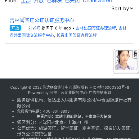
Filter:
全部
开放
已解决
已关闭
Unanswered
吉林省签证公证认证服务中心
开放
刘老师
提问于 6 年 ago
•
吉林出国签证办理流程
,
吉林
省外事国际交流服务中心
,
长春出国签证办理流程
Copyright © 2022 信达联合签证中心 版权所有
吉ICP备16000353号-8
Powered by
阿拉丁云企业服务中心-广告营销策划
服务提供机构：
信达出入境服务有限公司
/
中青国际旅行社有
限公司
免费咨询电话：
400-861-8808
免责声明：本站非政府网站，不隶属于大使馆！
领区划分：✅沈阳✅北京✅上海✅广州
公司优势：旅游签证，留学签证，商务签证，探亲访友签证，
涉外公证使馆认证