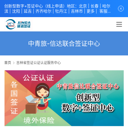
创新型数字+签证中心（线上申请）地区：北京 |
长春
|
哈尔
滨
|
沈阳
|
延吉
| 齐齐哈尔 |
牡丹江
|
吉林市
| 更多 |
客服中
心
中青旅信达联合签证中心
咨询电话：
4008618808
。
专业留
学签证 商务签证 探亲签证 旅游签证 涉外公证 外交部认证 单
（双认证），海牙认证。微信一对一咨询：xindavisa或
xindavisa01 免责声明：本站非政府网站，不隶属于大使馆！
提供服务机构：
信达出入境服务有限公司
/
中青国际旅行社有限
中青旅-信达联合签证中心
公司
.专业：留学签证 商务签证 探亲签证 旅游签证 涉外公证 外
交部认证 单（双认证），海牙认证。
首页
吉林省签证公证认证服务中心