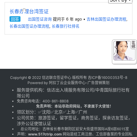
长春办理台湾签证
回答
出国签证咨询
提问于 6 年 ago
•
吉林出国签证办理流程
,
长春出国签证办理流程
,
长春旅行社排名
Copyright © 2022 信达联合签证中心 版权所有
吉ICP备16000353号-8
Powered by
阿拉丁云企业服务中心-广告营销策划
服务提供机构：
信达出入境服务有限公司
/
中青国际旅行社有
限公司
免费咨询电话：
400-861-8808
免责声明：本站非政府网站，不隶属于大使馆！
领区划分：✅沈阳✅北京✅上海✅广州
公司优势：旅游签证，留学签证，商务签证，探亲访友签证，
涉外公证使馆认证
总公司地址：吉林省长春市朝阳区延安大街盛世国际A座6层6015室
声明：
www.517ctrip.com
网站是经工商注册、工信部备案的专业因私