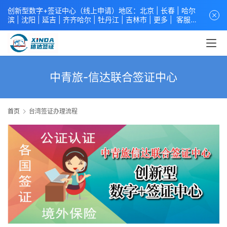
创新型数字+签证中心（线上申请）地区：北京 |
长春
|
哈尔
滨
|
沈阳
|
延吉
| 齐齐哈尔 |
牡丹江
|
吉林市
| 更多 |
客服中
心
中青旅信达联合签证中心
咨询电话：
4008618808
。
专业留
学签证 商务签证 探亲签证 旅游签证 涉外公证 外交部认证 单
（双认证），海牙认证。微信一对一咨询：xindavisa或
xindavisa01 免责声明：本站非政府网站，不隶属于大使馆！
提供服务机构：
信达出入境服务有限公司
/
中青国际旅行社有限
中青旅-信达联合签证中心
公司
.专业：留学签证 商务签证 探亲签证 旅游签证 涉外公证 外
交部认证 单（双认证），海牙认证。
首页
台湾签证办理流程