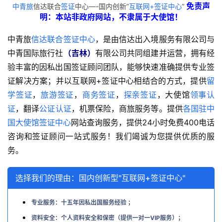
免责声
中青旅
信达联合
签证
中心—-国内创新”
互联网+签证中心
”
明：本站非政府网站，不隶属于大使馆！
中青旅
信达联合签证中心
，是由信达出入境服务有限公司与
中青国际旅行社
（吉林）
有限公司共同组建并运营，拥有经
验丰富的因私出国签证顾问团队，能够快速准确提供专业签
证解决方案；并以互联网+签证中心相结合的方式，提供
留
学签证
，
旅游签证
，
商务签证
，
探亲签证
，大使馆
领事认
证
，翻译
公证认证
，机票保险，商旅服务等。提供
各国驻中
国大使馆签证中心
网站查询服务，提供24小时免费400电话
咨询和签证顾问一站式服务！我们竭诚为您提供优质的服
务。
选择我们的理由：国内创新型"互联网+签证中心"
专业服务：十五年因私出国服务经验
；
资料安全：个人资料安全和保密（提供一对一VIP服务）；